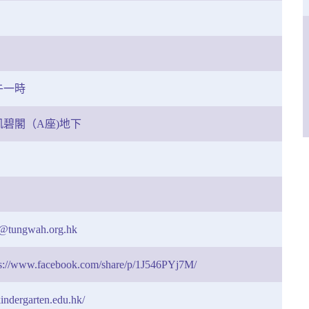
午一時
碧閣（A座)地下
n@tungwah.org.hk
www.facebook.com/share/p/1J546PYj7M/
indergarten.edu.hk/