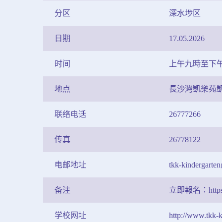
分区
深水埗区
日期
17.05.2026
时间
上午九時至下
地点
長沙灣凱樂苑凱
联络电话
26777266
传真
26778122
电邮地址
tkk-kindergarte
备注
立即報名：https://
学校网址
http://www.tkk-k