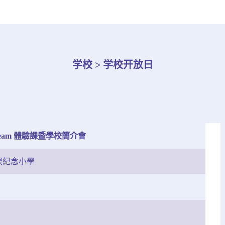
学校 > 学校开放日
 Steam 體驗課暨學校簡介會
燦紀念小學