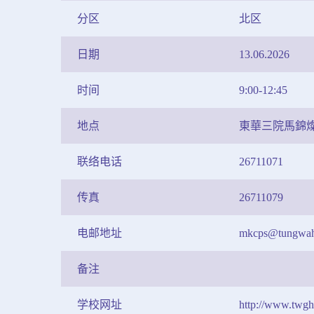
分区
北区
日期
13.06.2026
时间
9:00-12:45
地点
東華三院馬錦
联络电话
26711071
传真
26711079
电邮地址
mkcps@tungwah
备注
学校网址
http://www.twg