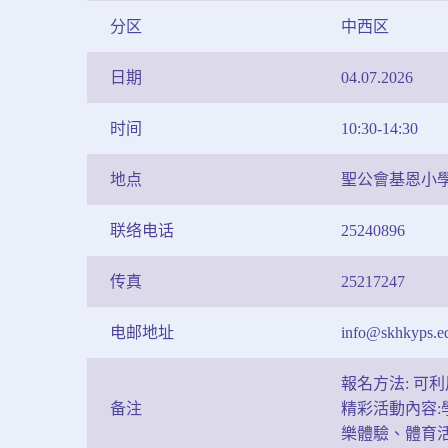
分区
中西区
日期
04.07.2026
时间
10:30-14:30
地点
聖公會基恩小學
联络电话
25240896
传真
25217247
电邮地址
info@skhkyps.e
報名方法: 可利
备注
精彩活動內容:
樂體驗、體育