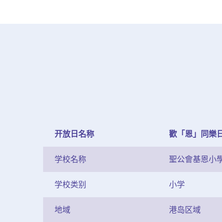
开放日名称
歡「恩」同樂日 
学校名称
聖公會基恩小
学校类别
小学
地域
港岛区域