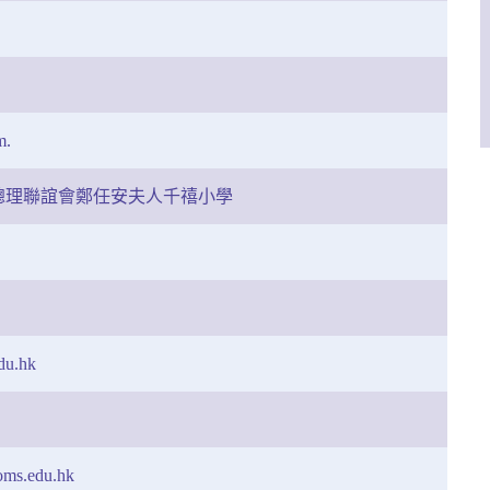
m.
總理聯誼會鄭任安夫人千禧小學
du.hk
oms.edu.hk