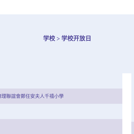
学校 > 学校开放日
總理聯誼會鄭任安夫人千禧小學