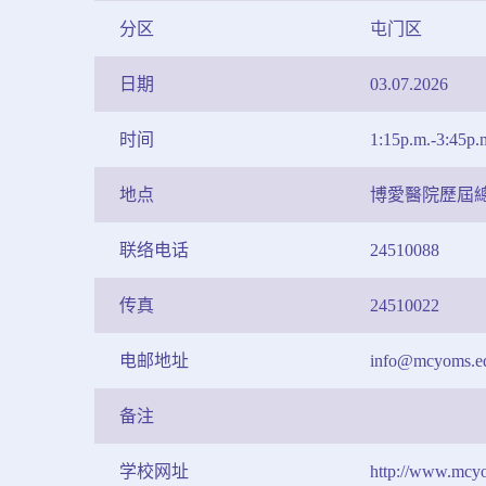
分区
屯门区
日期
03.07.2026
时间
1:15p.m.-3:45p.
地点
博愛醫院歷屆
联络电话
24510088
传真
24510022
电邮地址
info@mcyoms.e
备注
学校网址
http://www.mcy