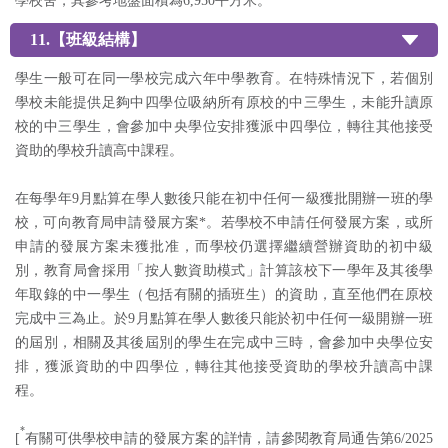
學校舍，其參考地盤面積為6,950平方米。
11.【班級結構】
學生一般可在同一學校完成六年中學教育。在特殊情況下，若個別
學校未能提供足夠中四學位吸納所有原校的中三學生，未能升讀原
校的中三學生，會參加中央學位安排獲派中四學位，轉往其他接受
資助的學校升讀高中課程。
在每學年9月點算在學人數後只能在初中任何一級獲批開辦一班的學
校，可向教育局申請發展方案*。若學校不申請任何發展方案，或所
申請的發展方案未獲批准，而學校仍選擇繼續營辦資助的初中級
別，教育局會採用「按人數資助模式」計算該校下一學年及其後學
年取錄的中一學生（包括有關的插班生）的資助，直至他們在原校
完成中三為止。於9月點算在學人數後只能於初中任何一級開辦一班
的屆別，相關及其後屆別的學生在完成中三時，會參加中央學位安
排，獲派資助的中四學位，轉往其他接受資助的學校升讀高中課
程。
*
[
有關可供學校申請的發展方案的詳情，請參閱教育局通告第6/2025