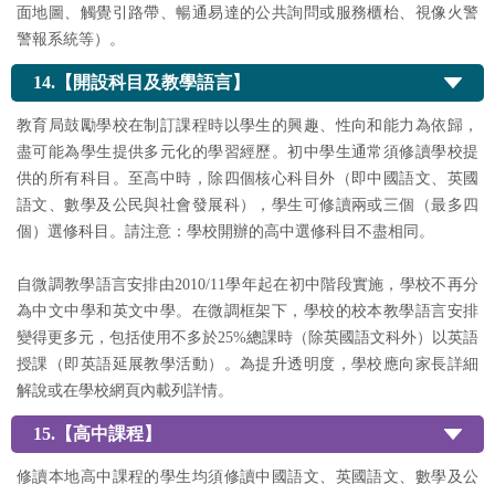
面地圖、觸覺引路帶、暢通易達的公共詢問或服務櫃枱、視像火警
警報系統等）。
14.【開設科目及教學語言】
教育局鼓勵學校在制訂課程時以學生的興趣、性向和能力為依歸，
盡可能為學生提供多元化的學習經歷。初中學生通常須修讀學校提
供的所有科目。至高中時，除四個核心科目外（即中國語文、英國
語文、數學及公民與社會發展科），學生可修讀兩或三個（最多四
個）選修科目。請注意：學校開辦的高中選修科目不盡相同。
自微調教學語言安排由2010/11學年起在初中階段實施，學校不再分
為中文中學和英文中學。在微調框架下，學校的校本教學語言安排
變得更多元，包括使用不多於25%總課時（除英國語文科外）以英語
授課（即英語延展教學活動）。為提升透明度，學校應向家長詳細
解說或在學校網頁內載列詳情。
15.【高中課程】
修讀本地高中課程的學生均須修讀中國語文、英國語文、數學及公