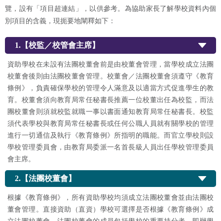
覽，設有「項目超連結」，以供參考。為協助家長了解學校資料內個
別項目的含義，現扼要地闡釋如下：
1.【校監／校管會主席】
資助學校在未設有法團校董會前是由校董會管理，當學校成立法團
校董會後則由法團校董會管理。校董會／法團校董會須遵守《教育
條例》，負責確保學校的管理令人滿意及以適當方式促進學生的教
育。校董會須向教育局常任秘書長推薦一位校董出任為校監，而法
團校董會則須就校監就職一事以書面通知教育局常任秘書長。校監
須代表學校與教育局常任秘書長或任何公職人員就有關學校的管理
進行一切通信及執行《教育條例》所指明的職能。而官立學校則設
學校管理委員會，由教育局委派一名首長級人員出任學校管理委員
會主席。
2.【法團校董會】
根據《教育條例》，所有資助學校均須成立法團校董會並由法團校
董會管理。直接資助（直資）學校可選擇是否根據《教育條例》成