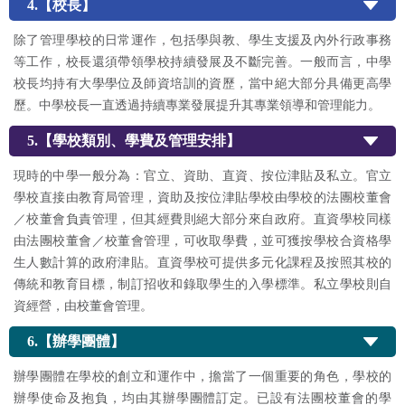
4.【校長】
除了管理學校的日常運作，包括學與教、學生支援及內外行政事務
等工作，校長還須帶領學校持續發展及不斷完善。一般而言，中學
校長均持有大學學位及師資培訓的資歷，當中絕大部分具備更高學
歷。中學校長一直透過持續專業發展提升其專業領導和管理能力。
5.【學校類別、學費及管理安排】
現時的中學一般分為：官立、資助、直資、按位津貼及私立。官立
學校直接由教育局管理，資助及按位津貼學校由學校的法團校董會
／校董會負責管理，但其經費則絕大部分來自政府。直資學校同樣
由法團校董會／校董會管理，可收取學費，並可獲按學校合資格學
生人數計算的政府津貼。直資學校可提供多元化課程及按照其校的
傳統和教育目標，制訂招收和錄取學生的入學標準。私立學校則自
資經營，由校董會管理。
6.【辦學團體】
辦學團體在學校的創立和運作中，擔當了一個重要的角色，學校的
辦學使命及抱負，均由其辦學團體訂定。已設有法團校董會的學