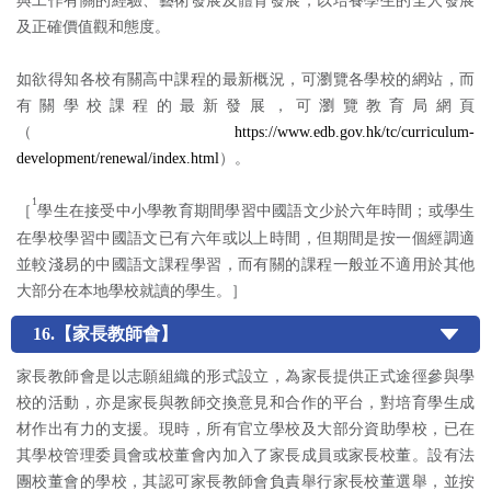
與工作有關的經驗、藝術發展及體育發展，以培養學生的全人發展
及正確價值觀和態度。
如欲得知各校有關高中課程的最新概況，可瀏覽各學校的網站，而
有關學校課程的最新發展，可瀏覽教育局網頁
（
https://www.edb.gov.hk/tc/curriculum-
development/renewal/index.html
）。
1
［
學生在接受中小學教育期間學習中國語文少於六年時間；或學生
在學校學習中國語文已有六年或以上時間，但期間是按一個經調適
並較淺易的中國語文課程學習，而有關的課程一般並不適用於其他
大部分在本地學校就讀的學生。］
16.【家長教師會】
家長教師會是以志願組織的形式設立，為家長提供正式途徑參與學
校的活動，亦是家長與教師交換意見和合作的平台，對培育學生成
材作出有力的支援。現時，所有官立學校及大部分資助學校，已在
其學校管理委員會或校董會內加入了家長成員或家長校董。設有法
團校董會的學校，其認可家長教師會負責舉行家長校董選舉，並按