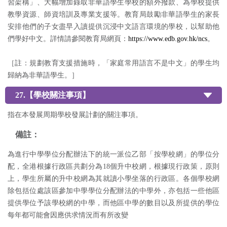
習架構」、大幅增加錄取非華語學生學校的額外撥款、為學校提供
教學資源、師資培訓及專業支援等。教育局鼓勵非華語學生的家長
安排他們的子女盡早入讀提供沉浸中文語言環境的學校，以幫助他
們學好中文。詳情請參閱教育局網頁：
https://www.edb.gov.hk/ncs
。
［註：規劃教育支援措施時，「家庭常用語言不是中文」的學生均
歸納為非華語學生。］
27.【學校關注事項】
指在本發展周期學校發展計劃的關注事項。
備註：
為進行中學學位分配辦法下的統一派位乙部「按學校網」的學位分
配，全港根據行政區共劃分為18個升中校網，根據現行政策，原則
上，學生所屬的升中校網為其就讀小學坐落的行政區。各個學校網
除包括位處該區參加中學學位分配辦法的中學外，亦包括一些他區
提供學位予該學校網的中學，而他區中學的數目以及所提供的學位
每年都可能會因應供求情況而有所改變