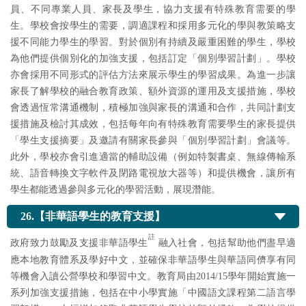
員、不同專業人員、家長及學生，協力支援有特殊教育需要的學
生。學校會按學生的需要，調適課程和採用多元化的學與教策略支
援不同能力學生的學習。對於個別有持續及嚴重困難的學生，學校
為他們提供個別化的加強支援，包括訂定「個別學習計劃」。學校
亦會採用不同形式的評估方法來展示學生的學習成果。為進一步讓
家長了解學校的融合教育政策、額外資源的運用及支援措施，學校
會透過恆常溝通機制，積極加強與家長的溝通和合作，共同計劃支
援措施及檢討其成效，包括每年向有特殊教育需要學生的家長提供
「學生支援摘要」及邀請有關家長參與「個別學習計劃」會議等。
此外，學校亦會引進適當的輔助設備（例如特製書桌、無線傳輸系
統、語音轉換文字軟件及閉路電視放大器等）和提供機會，讓所有
學生都能透過參與多元化的學習活動，展現潛能。
26.【非華語學生的教育支援】
註
政府致力鼓勵及支援非華語學生
融入社會，包括幫助他們盡早適
應本地教育體系及學好中文，並確保非華語學生與華語同儕享有同
等機會入讀公營學校和學習中文。教育局由2014/15學年開始實施一
系列加強支援措施，包括在中小學實施「中國語文課程第二語言學