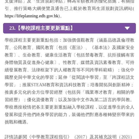
支援津貼」及「生涯規劃津貼」轉為常額教席的優化措施，有關指
引、推行策略大綱便覽及通告已上載於教育局生涯規劃資訊網站(
https://lifeplanning.edb.gov.hk
)。
23.【學校課程主要更新重點】
學校課程主要更新重點包括：加強價值觀教育（涵蓋品德及倫理教
育、公⺠教育、國⺠教育〔包括《憲法》、《基本法》及國家安全
教育〕、生命教育、健康生活教育〔包括禁毒教育、抗拒接觸有害
身體物質及促進身心健康〕、性教育、媒體及資訊素養教育、可持
續發展教育、法律框架下的人權教育等不同跨學科範疇）；強化中
國歷史與中華文化的學習；延伸「從閱讀中學習」至「跨課程語文
學習」；推展STEAM教育和資訊科技教育；培養開拓與創新精神；
推廣多元化的全方位學習經歷（包括與「職業專才教育」相關的學
習經歷）；優化資優教育；以及加強中文作為第二語言的學與教。
學校應按校情把各主要更新重點融入學校課程，以促進學生的全人
發展和提升他們終身學習的能力，裝備他們對應各種轉變所帶來的
挑戰和機遇。
詳情請參閱《中學教育課程指引》（2017）及其補充說明（2021）