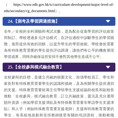
（
https://www.edb.gov.hk/tc/curriculum-development/major-level-of-
edu/secondary/cg_documents.html
）。
24.【測考及學習調適措施】
全年／全校的全科測驗和考試次數，是為配合促進學習的評估政策
而制訂。學校透過多元評估模式，在評估過程中診斷學生的學習困
難，進而提供有效的回饋，以提升學生的學習效能。學校會按需要
為有特殊教育需要的學生提供評估調適，讓他們有公平的機會展現
學習成果，同時亦確保這些安排不會對其他學生造成不公平。
25.【全校參與模式融合教育】
全校參與的目標，是建立共融的校園文化，加強學校員工、學生和
家長對有特殊教育需要學生的認識和接納，及為有關學生提供適切
的支援。特殊教育需要統籌主任帶領學生支援組協助校長和副校長
推動「全校參與」模式融合教育，訂立共融政策，靈活及充分運用
額外資源（例如學習支援津貼及有特殊教育需要非華語學生支援津
貼）和人手（例如特殊教育需要支援老師）支援有特殊教育需要的
學生，有系統地規劃和安排教師接受有關的培訓課程，推動教職