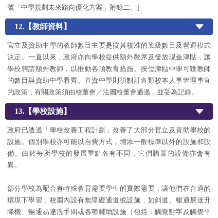
號「中學規劃未來路向優化方案」附錄二。]
12.【教師資料】
官立及資助中學的教師數目主要是按其核准的班級數目及營運模式
決定。一直以來，政府亦向學校提供額外教席及發放現金津貼，讓
學校聘請額外教師，以推動各項教育措施。按位津貼中學可獲教師
的數目與資助中學看齊。直資中學則須制訂各類校本人事管理事宜
的政策，有關政策須由校董會／法團校董會通過，並妥為記錄。
13.【學校設施】
政府已透過「學校改善工程計劃」改善了大部分官立及資助學校的
設施。個別學校亦可能以自費方式，增添一般標準以外的設施和設
備。由於每所學校的發展重點各有不同，它們購置的設備亦會有
異。
部分學校為配合有特殊教育需要學生的實際需要，讓他們在合適的
環境下學習，校園內設有無障礙通道或設施，如斜道、暢通易達升
降機、暢通易達洗手間或各種輔助設施（包括：觸覺點字及觸覺平