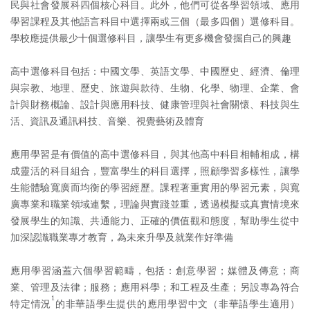
民與社會發展科四個核心科目。此外，他們可從各學習領域、應用
學習課程及其他語言科目中選擇兩或三個（最多四個）選修科目。
學校應提供最少十個選修科目，讓學生有更多機會發掘自己的興趣
高中選修科目包括：中國文學、英語文學、中國歷史、經濟、倫理
與宗教、地理、歷史、旅遊與款待、生物、化學、物理、企業、會
計與財務概論、設計與應用科技、健康管理與社會關懷、科技與生
活、資訊及通訊科技、音樂、視覺藝術及體育
應用學習是有價值的高中選修科目，與其他高中科目相輔相成，構
成靈活的科目組合，豐富學生的科目選擇，照顧學習多樣性，讓學
生能體驗寬廣而均衡的學習經歷。課程著重實用的學習元素，與寬
廣專業和職業領域連繫，理論與實踐並重，透過模擬或真實情境來
發展學生的知識、共通能力、正確的價值觀和態度，幫助學生從中
加深認識職業專才教育，為未來升學及就業作好準備
應用學習涵蓋六個學習範疇，包括：創意學習；媒體及傳意；商
業、管理及法律；服務；應用科學；和工程及生產；另設專為符合
1
特定情況
的非華語學生提供的應用學習中文（非華語學生適用）