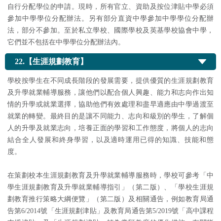
自行分配學位的申請。現時，所有官立、資助及按位津貼中學必須
參加中學學位分配辦法。另有部分直資中學參加中學學位分配辦
法，部分不參加。至於私立學校、國際學校及英基學校協會中學，
它們並不包括在中學學位分配辦法內。
22.【生涯規劃教育】
學校按學生在不同成長階段的發展需要，提供優質的生涯規劃教育
及升學就業輔導服務，讓他們以配合個人興趣、能力和志向作出知
情的升學或就業選擇，協助他們有效處理和盡早適應由中學過渡至
就業的轉變。最終目的是讓不同能力、志向和級別的學生，了解個
人的升學及就業志向，培養正面的學習和工作態度，將個人的志向
結合全人發展和終身學習，以及適時運用已得的知識、技能和態
度。
在策劃校本生涯規劃教育及升學就業輔導服務時，學校可參考「中
學生涯規劃教育及升學就業輔導指引」（第二版）、「學校生涯規
劃教育推行策略大綱便覽」（第二版）及相關通告，例如教育局通
告第6/2014號「生涯規劃津貼」及教育局通告第5/2019號「高中課程