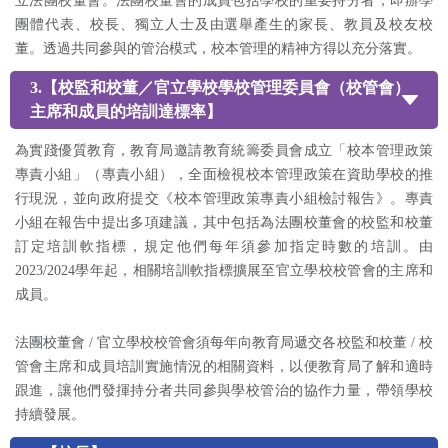
立法團校董會。法團校董會的成員包括學校的重要持分者，即辦學
團體代表、校長、獨立人士及由選舉產生的家長、教員及校友校
董。透過共同參與的管治模式，校本管理的精神方得以充分落實。
3.【校監和校董／官立學校學校管理委員會（校管會）
主席和成員的培訓達標率】
為實踐優質教育，教育局邀請教育統籌委員會成立「校本管理政策
專責小組」（專責小組），全面檢視校本管理政策在資助學校的推
行現況，並向政府提交《校本管理政策專責小組檢討報告》。專責
小組在報告中提出多項建議，其中包括為法團校董會的校監和校董
訂定培訓軟指標，規定他們每年須參加指定時數的培訓。由
2023/2024學年起，相關培訓軟指標擴展至官立學校校管會的主席和
成員。
法團校董會 / 官立學校校管會須每年向教育局遞交各校監和校董 / 校
管會主席和成員培訓實施情況的相關資料，以便教育局了解和適時
跟進，讓他們發揮持分者共同參與學校管治的協作力量，帶領學校
持續發展。