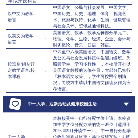
年拟开设科目
中国语文、公民与社会发展、中国文学、
以中文为教学
中国历史、历史、地理、体育、视觉艺
:
语言
术、旅游与款待、化学、生物、健康管理
与社会关怀、资讯及通讯科技。
英国语文、数学、数学延伸部分单元二、
以英文为教学
:
物理、化学、生物、经济、企业、会计与
语言
财务概论、音乐、日语、韩语。
中四至中六级英国语文、中国语文、数学
及公民与社会发展科按学生能力编班。为
按班别/组别订
照顾学生「学习多样性」，本校所开办以
定教学语言/校
:
英国语文教授的选修科目，大部分已实行
本课程
「校本语文政策」，学生可按照个别情
况，向校方申请以中国语文修读及作为应
考语言。
中一入学、迎新活动及健康校园生活
本校接受中一自行分配学位申请。本校参
加中学学位分配办法的统一派位（适用于
2026 年9月升读中一）。 中一自行分配学
中一入学
:
位收生准则及比重：学业成绩20%；面试