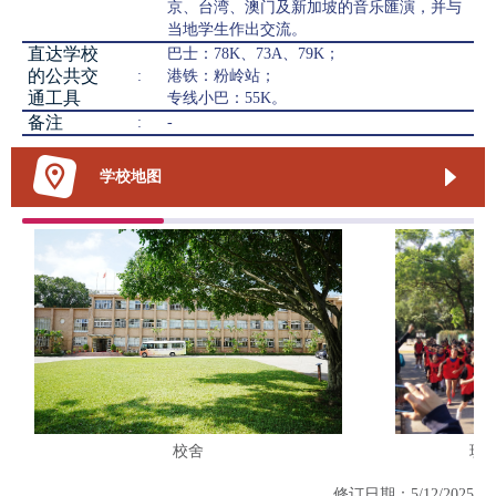
京、台湾、澳门及新加坡的音乐匯演，并与
当地学生作出交流。
直达学校
巴士：78K、73A、79K；
的公共交
:
港铁：粉岭站；
通工具
专线小巴：55K。
备注
:
-
学校地图
校舍
班
修订日期：5/12/2025