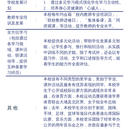
学校发展计
1. 透过多元学习模式强化学生学习主动性。
:
划
2. 培养身心灵健康的「心诚人」。
本校每年均会藉「校内教师专业培训日」、
教师专业培
:
「联校教师进修日」、「集体备课」及「同
训及发展
侪观课」等活动，提升教师的专业水平。
全方位学习
（包括通过
本校提供多元化活动，帮助学生发展多元智
各学习领
能，让学生参与、推行和组织活动，从实践
域、课外活
:
中训练不同的才能。除了考试外，还会以专
动、联课活
题习作、活动、文字和口述报告等方式，就
动等，提供
着学生的能力作全面评估。
五种基要学
习经历）
本校设有不同类型的奖学金，奖励于学业、
课外活动及服务有优异表现的同学。本校学
生于公开或校际比赛方面的成绩亦非常卓
越，在体育方面，本校运动员屡获香港学界
体育联会大埔及北区男、女子组全年总锦
其 他
:
标；去年，本校学生亦分别于射箭、跳绳、
手球、足球、篮球等项目代表香港出席国际
比赛。音乐方面，本校管乐团除了经常举办
公开的周年音乐会之外，亦曾应邀参与于北