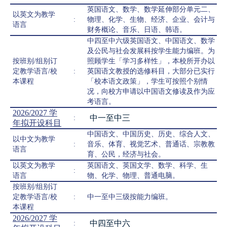
英国语文、数学、数学延伸部分单元二、
以英文为教学
:
物理、化学、生物、经济、企业、会计与
语言
财务概论、音乐、日语、韩语。
中四至中六级英国语文、中国语文、数学
及公民与社会发展科按学生能力编班。为
按班别/组别订
照顾学生「学习多样性」，本校所开办以
定教学语言/校
:
英国语文教授的选修科目，大部分已实行
本课程
「校本语文政策」，学生可按照个别情
况，向校方申请以中国语文修读及作为应
考语言。
2026/2027 学
中一至中三
:
年拟开设科目
中国语文、中国历史、历史、综合人文、
以中文为教学
:
音乐、体育、视觉艺术、普通话、宗教教
语言
育、公民，经济与社会。
以英文为教学
英国语文、英国文学、数学、科学、生
:
语言
物、化学、物理、普通电脑。
按班别/组别订
定教学语言/校
:
中一至中三级按能力编班。
本课程
2026/2027 学
中四至中六
: