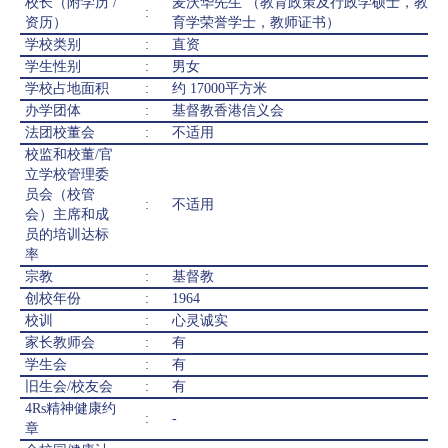
校长（附学历 /
麦沃华先生 （教育政策及行政学硕士，教
:
资历）
育学荣誉学士，教师证书）
学校类别
:
直资
学生性别
:
男女
学校占地面积
:
约 17000平方米
办学团体
:
基督教香港信义会
法团校董会
:
不适用
校监和校董/官
立学校管理委
员会（校管
:
不适用
会）主席和成
员的培训达标
率
宗教
:
基督教
创校年份
:
1964
校训
:
心灵诚实
家长教师会
:
有
学生会
:
有
旧生会/校友会
:
有
4Rs精神健康约
:
-
章