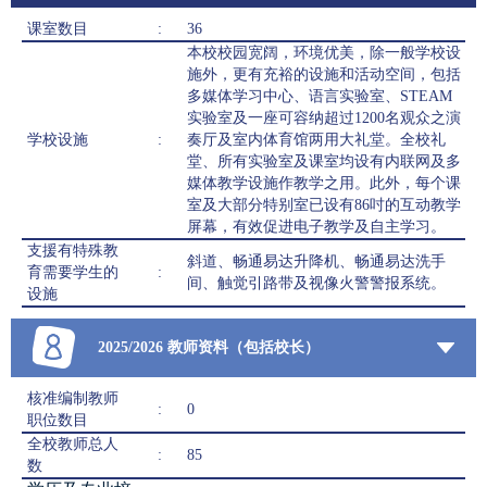
课室数目
:
36
本校校园宽阔，环境优美，除一般学校设
施外，更有充裕的设施和活动空间，包括
多媒体学习中心、语言实验室、STEAM
实验室及一座可容纳超过1200名观众之演
学校设施
:
奏厅及室内体育馆两用大礼堂。全校礼
堂、所有实验室及课室均设有内联网及多
媒体教学设施作教学之用。此外，每个课
室及大部分特别室已设有86吋的互动教学
屏幕，有效促进电子教学及自主学习。
支援有特殊教
斜道、畅通易达升降机、畅通易达洗手
育需要学生的
:
间、触觉引路带及视像火警警报系统。
设施
2025/2026 教师资料（包括校长）
核准编制教师
:
0
职位数目
全校教师总人
:
85
数