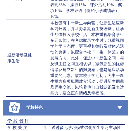
表现35%；操行15%；课外活动10%；奖
项10%；学校评语（例如小学成绩表）
10%。
本校设有中一新生导向营，让新生适应新
学习环境，并举办暑期新生英语班，让学
生尽快投入学校生活。本校重视培育学生
多元智能，在考虑取录学生时，既重视同
学的学习态度，更重视其德行及对体艺活
动的兴趣，以配合本校「一生一体艺」的
迎新活动及健
:
发展方向。此外，促进中一新生之间，与
康生活
及班主任之间互相认识，减低新生的忧虑
情绪及建立新生的归属感，也是适应活动
重要的元素。故本校于学期初，为中一新
生举办多项班团建立活动，促进新生朋辈
及师生交流，以培养他们自我认识及表达
能力，建立正向情绪及幸福感。
学校特色
学 校 管 理
学 校 关 注
1. 透过多元学习模式强化学生学习主动性。
: