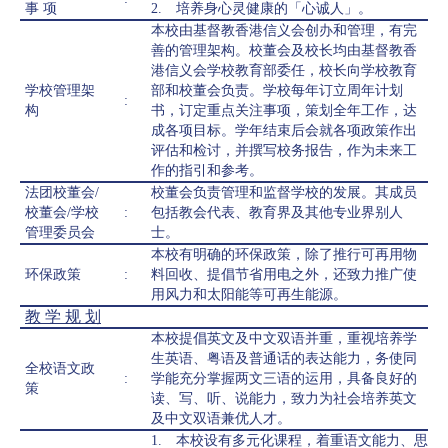
事 项
2. 培养身心灵健康的「心诚人」。
本校由基督教香港信义会创办和管理，有完
善的管理架构。校董会及校长均由基督教香
港信义会学校教育部委任，校长向学校教育
学校管理架
部和校董会负责。学校每年订立周年计划
:
构
书，订定重点关注事项，策划全年工作，达
成各项目标。学年结束后会就各项政策作出
评估和检讨，并撰写校务报告，作为未来工
作的指引和参考。
法团校董会/
校董会负责管理和监督学校的发展。其成员
校董会/学校
:
包括教会代表、教育界及其他专业界别人
管理委员会
士。
本校有明确的环保政策，除了推行可再用物
环保政策
:
料回收、提倡节省用电之外，还致力推广使
用风力和太阳能等可再生能源。
教 学 规 划
本校提倡英文及中文双语并重，重视培养学
生英语、粤语及普通话的表达能力，务使同
全校语文政
:
学能充分掌握两文三语的运用，具备良好的
策
读、写、听、说能力，致力为社会培养英文
及中文双语兼优人才。
1. 本校设有多元化课程，着重语文能力、思