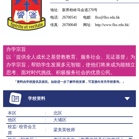
地址:
新界粉岭马会道270号
电话:
26700541
电邮:
flss@flss.edu.hk
传真:
26700640
网址:
http://www.flss.edu.hk/
办学宗旨
以「提供全人成长之基督教教育、服务社会、见证基督」为
办学宗旨，帮助学生发展多元智能，使他们将来成为能独立
思考、面对时代挑战、积极服务社会的优质公民。
「资料由学校提供及核实。如欲进一步了解学校发展，可直接向有关学校查询。」
学校资料
本区
:
北区
他区
:
大埔区
校监/ 校管会主
:
梁美英牧师
席