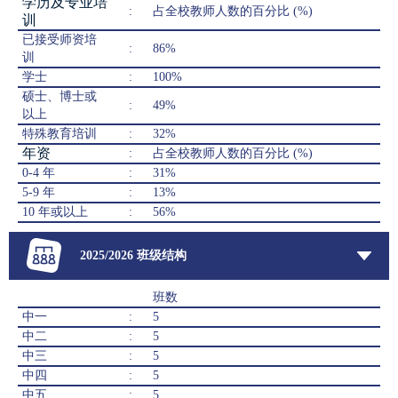
学历及专业培
:
占全校教师人数的百分比 (%)
训
已接受师资培
:
86%
训
学士
:
100%
硕士、博士或
:
49%
以上
特殊教育培训
:
32%
年资
:
占全校教师人数的百分比 (%)
0-4 年
:
31%
5-9 年
:
13%
10 年或以上
:
56%
2025/2026 班级结构
班数
中一
:
5
中二
:
5
中三
:
5
中四
:
5
中五
:
5