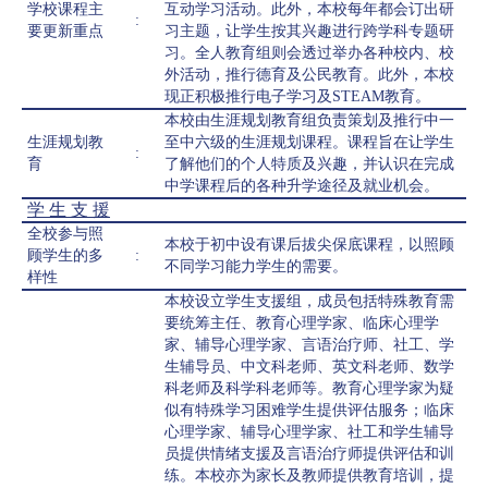
学校课程主
互动学习活动。此外，本校每年都会订出研
:
要更新重点
习主题，让学生按其兴趣进行跨学科专题研
习。全人教育组则会透过举办各种校内、校
外活动，推行德育及公民教育。此外，本校
现正积极推行电子学习及STEAM教育。
本校由生涯规划教育组负责策划及推行中一
生涯规划教
至中六级的生涯规划课程。课程旨在让学生
:
育
了解他们的个人特质及兴趣，并认识在完成
中学课程后的各种升学途径及就业机会。
学 生 支 援
全校参与照
本校于初中设有课后拔尖保底课程，以照顾
顾学生的多
:
不同学习能力学生的需要。
样性
本校设立学生支援组，成员包括特殊教育需
要统筹主任、教育心理学家、临床心理学
家、辅导心理学家、言语治疗师、社工、学
生辅导员、中文科老师、英文科老师、数学
科老师及科学科老师等。教育心理学家为疑
似有特殊学习困难学生提供评估服务；临床
心理学家、辅导心理学家、社工和学生辅导
员提供情绪支援及言语治疗师提供评估和训
练。本校亦为家长及教师提供教育培训，提