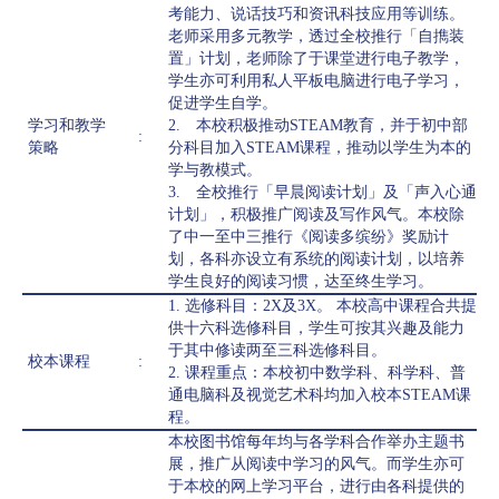
考能力、说话技巧和资讯科技应用等训练。
老师采用多元教学，透过全校推行「自擕装
置」计划，老师除了于课堂进行电子教学，
学生亦可利用私人平板电脑进行电子学习，
促进学生自学。
学习和教学
2. 本校积极推动STEAM教育，并于初中部
:
策略
分科目加入STEAM课程，推动以学生为本的
学与教模式。
3. 全校推行「早晨阅读计划」及「声入心通
计划」，积极推广阅读及写作风气。本校除
了中一至中三推行《阅读多缤纷》奖励计
划，各科亦设立有系统的阅读计划，以培养
学生良好的阅读习惯，达至终生学习。
1. 选修科目：2X及3X。 本校高中课程合共提
供十六科选修科目，学生可按其兴趣及能力
于其中修读两至三科选修科目。
校本课程
:
2. 课程重点：本校初中数学科、科学科、普
通电脑科及视觉艺术科均加入校本STEAM课
程。
本校图书馆每年均与各学科合作举办主题书
展，推广从阅读中学习的风气。而学生亦可
于本校的网上学习平台，进行由各科提供的