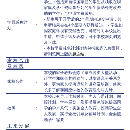
学生（包括来自综援家庭的学生及领取在职
家庭及学生资助事务处的学生资助处财政资
助的学生）可申请学费减免。
- 新生可于开学后的2个星期内递交申请，其
学费减免计
:
申请结果会在4个星期内获得通知。 - 学生如
划
因家庭环境有突然改变，可随时向本校提出
申请。申请手续及表格，可于本校网页浏览
及下载。
- 本校学费减免计划详情包括家庭入息限额，
请浏览网上版的
超连结
。
家 校 合 作
及 校 风
本校的家长教师会除了举办各类大型活动，
让学生和家长共同参与，以增进亲子关系之
家校合作
:
外，更为家长提供适切的讲座及培训，使家
长多了解和回应学校的教育理念与方针。
本校设有早上读写时间、声入心通计划、阅
报计划、学科展览、及图书展览等以提高同
校风
:
学的学术风气；实施全人教育，照顾学生全
人发展；实行全校训导及辅导计划，全面照
顾学生需要。
未 来 发 展