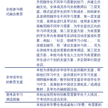
升照顾学生不同学习需要的技巧，并建立共
融文化。全体成员亦与全校教师以「三层支
全校参与模
:
援」模式促进学生的学习和成长，协助家长
式融合教育
及老师照顾学生不同学习需要。第一层支援
方面，老师会进行及早识别，使用多元教学
策略照顾不同学习需要，为学生提供正向的
学习环境支援。第二层支援方面，为有需要
的学生举办各项辅导及训练活动支援成长需
要，例如：「社交、情绪学习小组」、「生
涯规划辅导」和「课后支援补习班」。另为
合资格学生提供需要的测考调适。第三层支
援方面，本校与各专业人士合作为有需要的
学生设计个别的支援方案，并定期举行跟进
会议。
本校为录取的非华语学生提供额外支援，帮
助他们学习中文：提供课后中文学习支援；
非华语学生
:
增聘额外教师／教学助理支援非华语学生学
的教育支援
习中文；发展校本中国语文课程及／或调适
教材；及举办共融校园活动。
测考及学习
本校会按照有特别教育需要学生个人情况，
:
调适措施
于考试作出适当安排。
本校设有学费全免或减免1/2学费。有需要的