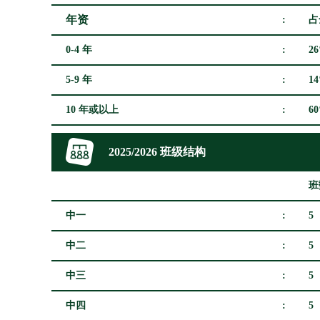
年资
:
占
0-4 年
:
2
5-9 年
:
1
10 年或以上
:
6
2025/2026 班级结构
班
中一
:
5
中二
:
5
中三
:
5
中四
:
5