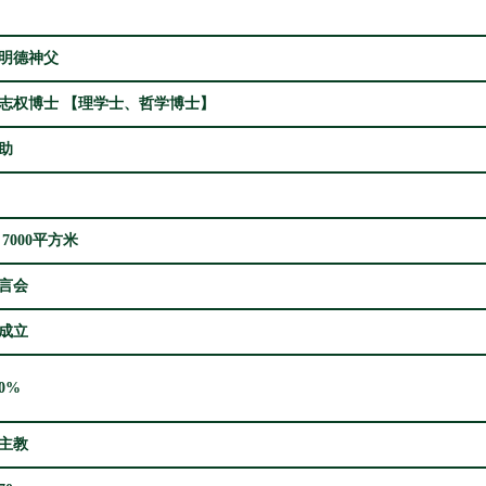
明德神父
志权博士 【理学士、哲学博士】
助
 7000平方米
言会
成立
00%
主教