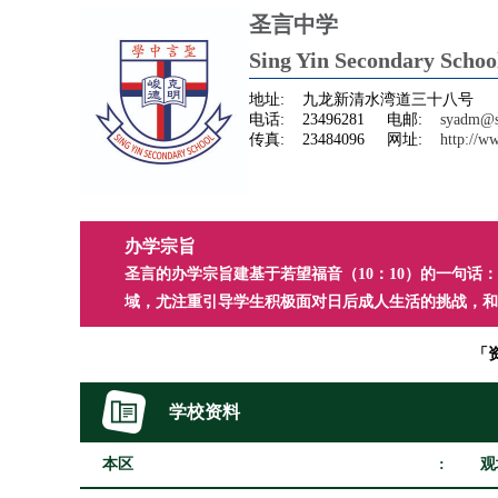
圣言中学
Sing Yin Secondary Schoo
地址:
九龙新清水湾道三十八号
电话:
23496281
电邮:
syadm@s
传真:
23484096
网址:
http://w
办学宗旨
圣言的办学宗旨建基于若望福音（10：10）的一句
域，尤注重引导学生积极面对日后成人生活的挑战，和
「
学校资料
本区
:
观