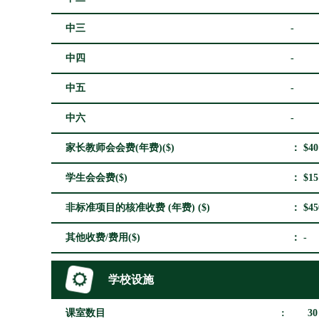
中三
-
中四
-
中五
-
中六
-
家长教师会会费(年费)($)
： $40
学生会会费($)
： $15
非标准项目的核准收费 (年费) ($)
： $45
其他收费/费用($)
： -
学校设施
课室数目
:
30