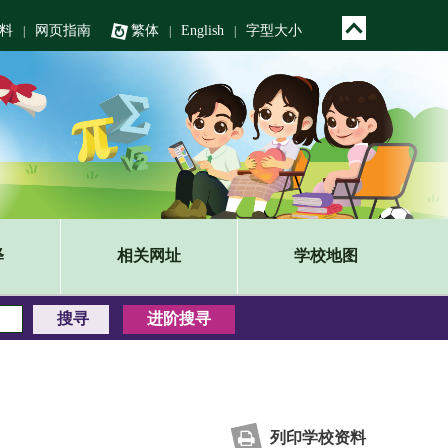
料
网页指南
繁体
English
字型大小
|
|
|
释
相关网址
学校地图
列印学校资料