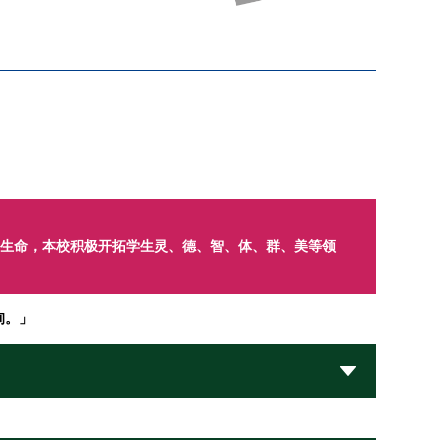
的生命，本校积极开拓学生灵、德、智、体、群、美等领
询。」