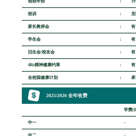
创校年份
:
19
校训
:
克
家长教师会
:
有
学生会
:
有
旧生会/校友会
:
有
4Rs精神健康约章
:
有
全校园健康计划
:
承
2025/2026 全年收费
学费($
中一
-
中二
-