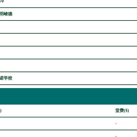
70
明峻德
诺学校
)
堂费($)
-
-