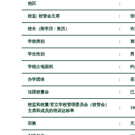
他区
:
校监/ 校管会主席
:
张
校长（附学历 / 资历）
:
许
学校类别
:
资
学生性别
:
男
学校占地面积
:
约
办学团体
:
圣
法团校董会
:
已
校监和校董/官立学校管理委员会（校管会）
:
1
主席和成员的培训达标率
宗教
:
天