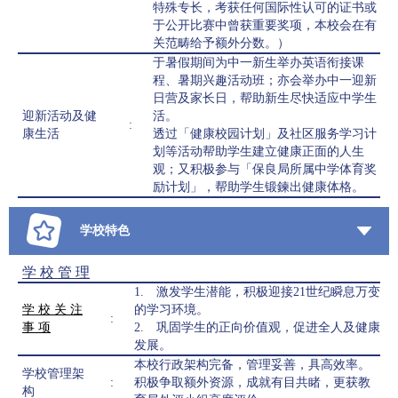
特殊专长，考获任何国际性认可的证书或
于公开比赛中曾获重要奖项，本校会在有
关范畴给予额外分数。）
于暑假期间为中一新生举办英语衔接课
程、暑期兴趣活动班；亦会举办中一迎新
日营及家长日，帮助新生尽快适应中学生
迎新活动及健
活。
:
康生活
透过「健康校园计划」及社区服务学习计
划等活动帮助学生建立健康正面的人生
观；又积极参与「保良局所属中学体育奖
励计划」，帮助学生锻鍊出健康体格。
学校特色
学 校 管 理
1. 激发学生潜能，积极迎接21世纪瞬息万变
学 校 关 注
的学习环境。
:
事 项
2. 巩固学生的正向价值观，促进全人及健康
发展。
本校行政架构完备，管理妥善，具高效率。
学校管理架
:
积极争取额外资源，成就有目共睹，更获教
构