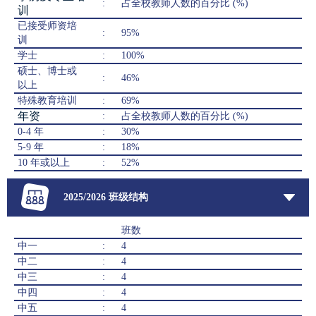
:
占全校教师人数的百分比 (%)
训
已接受师资培
:
95%
训
学士
:
100%
硕士、博士或
:
46%
以上
特殊教育培训
:
69%
年资
:
占全校教师人数的百分比 (%)
0-4 年
:
30%
5-9 年
:
18%
10 年或以上
:
52%
2025/2026 班级结构
班数
中一
:
4
中二
:
4
中三
:
4
中四
:
4
中五
:
4