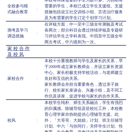
本校有特殊需要的学生为数不多。为协助有
全校参与模
需要的学生，本校已成立学生支援组。支援
:
式融合教育
措施包括设立社交训练小组、言语治疗服务
及为有需要的学生订定个别学习计划。
在评核方面，中一至中三级全年测验及考试
测考及学习
各两次；部分科目会透过持续评核及专题研
:
调适措施
习评估学生之学科表现。中四至中五级全年
两次考试，中六级则为一次。
家 校 合 作
及 校 风
本校十分重视教师与学生及家长的关系，早
于2000年成立家长教师会，并设立家长资源
中心。家长积极支持学校活动，与老师建立
家校合作
:
良好和互信的关系。
家长教师会亦担当重要角色，透过亲子旅
行、校长家长座谈会、兴趣小组，及不同工
作坊及讲座，促进学校与家长的合作关系。
本校学生纯朴、师生关系融洽，学生有强烈
的归属感。除辅导组及驻校社工外，本校教
育心理学家亦协助提供心理辅导支援。此
校风
:
外，「大哥哥、大姐姐」计划、班主任辅导
计划、中六「与你同行」关怀学生计划、性