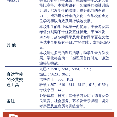
习经历）
特色的有中六毕业盃、慈善嘉年华及多元智
能比赛等。本校亦设有一套完善的领袖训练
计划，启发学生的潜能，提升他们的创造
力，并成功建立传承的文化，令学校的全方
位学习得以有效及可持续地发展。
本校学生的学业成绩一向优异，于会考及高
考曾分别诞下十优及五优状元。于2021及
2025年，赵尔纳同学及黄泓智同学更在文凭
考试中全取所有科目5**的佳续，成为超级状
其 他
:
元。
本校透过多元的课后活动，助学生全方位发
展。学校格言为：「感恩回首好时光 谦逊
迎接新挑战。」
九巴：259D、59A、59M、59X；
直达学校
城巴：962X、962；
的公共交
:
港铁巴士：506、K52；
通工具
轻铁：507、610、614、614P、615、615P；
专线小巴：44。
外语课程：日文；其他学习经历：德育及公
备注
:
民教育、社会服务、艺术及音乐课程、境外
考察团及生命历奇训练营等。