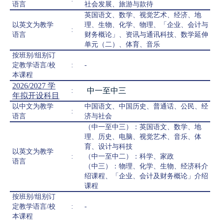
语言
社会发展、旅游与款待
英国语文、数学、视觉艺术、经济、地
以英文为教学
理、生物、化学、物理、「企业、会计与
:
语言
财务概论」、资讯与通讯科技、数学延伸
单元（二）、体育、音乐
按班别/组别订
定教学语言/校
:
-
本课程
2026/2027 学
中一至中三
:
年拟开设科目
以中文为教学
中国语文、中国历史、普通话、公民、经
:
语言
济与社会
（中一至中三）：英国语文、数学、地
理、历史、电脑、视觉艺术、音乐、体
育、设计与科技
以英文为教学
:
（中一至中二）：科学、家政
语言
（中三）：物理、化学、生物、经济科介
绍课程、「企业、会计及财务概论」介绍
课程
按班别/组别订
定教学语言/校
:
-
本课程