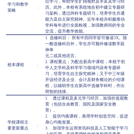
位学习，帮助学生扩阔视野及丰富其学习经
学习和教学
:
历。此外，本校有系统地在初中建立专题研
策略
习架构，透过跨科专题研习，培养学生共通
能力及自主探究精神。近年本校亦积极推动
学科每年进行全面检视，加强教师间的专业
交流，提升教学效能。
1. 选修科目： 所有中四同学皆可修读3X。除
一般选修科目外，学生亦可额外修读数学延
伸单
元二或其他语言。
2. 课程重点：为配合新高中课程，本校于初
校本课程
:
中人文学科及科学学习领域均设有专题研
习，培育学生自主探究精神；又于中三年级
开设经济及企业、会计及财务概论的介绍课
程，以辅助学生在新高中选修学科时，作出
明智的抉择。
1. 透过课程及多元学习经历，加强价值观教
育（包括生命教育、国民及国家安全教
育）。
2. 提供均衡课程，善用学时创造空间，促进
学校课程主
身心均衡发展。
:
要更新重点
3. 加强学生运用资讯科技及人工智能于学习