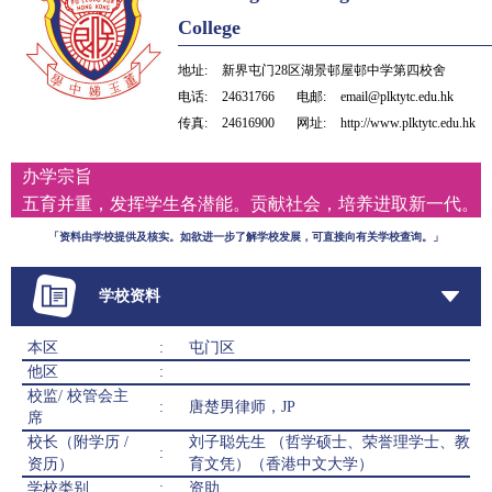
College
地址:
新界屯门28区湖景邨屋邨中学第四校舍
电话:
24631766
电邮:
email@plktytc.edu.hk
传真:
24616900
网址:
http://www.plktytc.edu.hk
办学宗旨
五育并重，发挥学生各潜能。贡献社会，培养进取新一代。
「资料由学校提供及核实。如欲进一步了解学校发展，可直接向有关学校查询。」
学校资料
本区
:
屯门区
他区
:
校监/ 校管会主
:
唐楚男律师，JP
席
校长（附学历 /
刘子聪先生 （哲学硕士、荣誉理学士、教
:
资历）
育文凭）（香港中文大学）
学校类别
:
资助