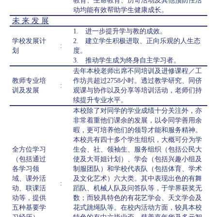
教育、生命教育、历奇活动及其他预防性活
动均能有效帮助学生健康成长。
未 来 发 展
1. 进一步提升学与教的成效。
学校发展计
2. 建立学生积极进取、正向乐观的人生态
:
划
度。
3. 推动学生成为终身自主学习者。
去年本校老师出席不同培训及进修课程／工
教师专业培
作坊共超过2758小时。透过教学研究、同侪
:
训及发展
观课与协作以及分享等培训活动，老师们持
续提升专业水平。
本校除了对同学的学业成绩十分关注外，亦
非常着重他们课余的发展，以令同学善用余
暇，更可培养他们的领导才能和服务精神。
本校共有四十多个学生组织，大概可分为学
全方位学习
生会、社、领袖生、服务组织（包括公民大
（包括通过
使及大哥姐计划）、学会（包括兴趣小组及
各学习领
制服团队）和学校代表队（包括体育、学术
域、课外活
及文化艺术）六大类。其中表现出色的有舞
:
动、联课活
蹈队、机械人队及问答队等，于学界获奖无
动等，提供
数；而较具特色的有花艺学会、天文学会及
五种基要学
花式跳绳队等。在校内活动方面，较具本校