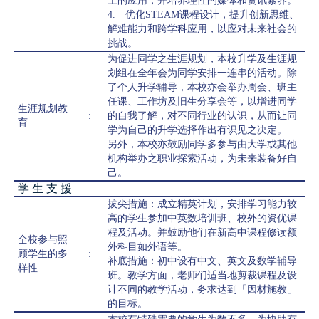
上的应用，并培养理性的媒体和资讯素养。
4. 优化STEAM课程设计，提升创新思维、
解难能力和跨学科应用，以应对未来社会的
挑战。
为促进同学之生涯规划，本校升学及生涯规
划组在全年会为同学安排一连串的活动。除
了个人升学辅导，本校亦会举办周会、班主
任课、工作坊及旧生分享会等，以增进同学
生涯规划教
:
的自我了解，对不同行业的认识，从而让同
育
学为自己的升学选择作出有识见之决定。
另外，本校亦鼓励同学多参与由大学或其他
机构举办之职业探索活动，为未来装备好自
己。
学 生 支 援
拔尖措施：成立精英计划，安排学习能力较
高的学生参加中英数培训班、校外的资优课
程及活动。并鼓励他们在新高中课程修读额
全校参与照
外科目如外语等。
顾学生的多
:
补底措施：初中设有中文、英文及数学辅导
样性
班。教学方面，老师们适当地剪裁课程及设
计不同的教学活动，务求达到「因材施教」
的目标。