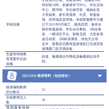
全校室内空调。实验室4间、电脑室1间、
特别室10间、多媒体学习中心、学生活动
中心、图书馆、学生辅导室、领袖生室、
大哥姐室、家长资源室、礼堂、有盖操
场、排球场及篮球场。本校新翼教学大楼
学校设施
:
已于2011年8月竣工，楼高四层，备有全
新的有盖操场、学生会办事处、2间会客
室、一楼演艺平台、新教员室、大型多用
途活动室、2间标准课室、绿色天台等。
近年，新翼及旧翼有盖操场皆已完成安装
玻璃幕门及空调设备。
支援有特殊教
斜道、畅通易达升降机及畅通易达洗手
育需要学生的
:
间。
设施
2025/2026 教师资料（包括校长）
核准编制教师
:
52
职位数目
全校教师总人
:
56
数
学历及专业培