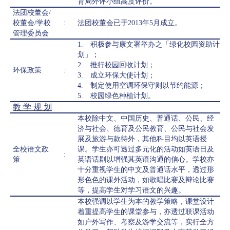
育局外评小组高度评价。
法团校董会/
校董会/学校
:
法团校董会已于2013年5月成立。
管理委员会
1. 积极参与康文署举办之「绿化校园资助计
划」；
2. 推行校园回收计划；
环保政策
:
3. 成立环保大使计划；
4. 制定使用空调环保守则以节约能源；
5. 校园绿色种植计划。
教 学 规 划
本校除中文、中国历史、普通话、公民、经
济与社会、德育及公民教育、公民与社会发
展及旅游与款待外，其他科目均以英语授
全校语文政
课。学生亦可透过多元化的活动如英语日及
:
策
英语话剧以增强其英语沟通的信心。学校亦
十分重视学生的中文及普通话水平，透过形
形色色的课外活动，如歌唱比赛及辩论比赛
等，提高学生对学习语文的兴趣。
本校强调以学生为本的教学策略，课堂设计
着重提高学生的课堂参与，亦透过联课活动
如户外写作、考察及游学交流等，实行全方