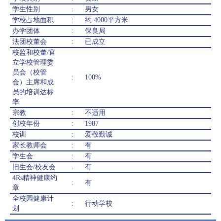
学生性别
:
男女
学校占地面积
:
约 4000平方米
办学团体
:
保良局
法团校董会
:
已成立
校监和校董/官
立学校管理委
员会（校管
:
100%
会）主席和成
员的培训达标
率
宗教
:
不适用
创校年份
:
1987
校训
:
爱敬勤诚
家长教师会
:
有
学生会
:
有
旧生会/校友会
:
有
4Rs精神健康约
:
有
章
全校园健康计
:
行动学校
划