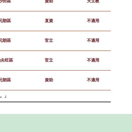
沙田區
資助
天主教
元朗區
直資
不適用
元朗區
官立
不適用
油尖旺區
官立
不適用
元朗區
資助
不適用
。」