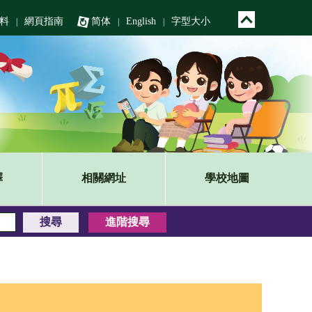
料
網頁指南
简体
English
字型大小
|
|
|
釋
相關網址
學校地圖