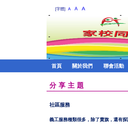
A
A
[字體]
A
首頁
關於我們
聯會活動
分享主題
社區服務
義工服務種類很多，除了賣旗，還有探