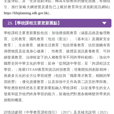
支援津貼」及「生涯規劃津貼」轉為常額教席的優化措施，有關指
引、推行策略大綱便覽及通告已上載於教育局生涯規劃資訊網站(
https://lifeplanning.edb.gov.hk
)。
23.【學校課程主要更新重點】
學校課程主要更新重點包括：加強價值觀教育（涵蓋品德及倫理教
育、公⺠教育、國⺠教育〔包括《憲法》、《基本法》及國家安全
教育〕、生命教育、健康生活教育〔包括禁毒教育、抗拒接觸有害
身體物質及促進身心健康〕、性教育、媒體及資訊素養教育、可持
續發展教育、法律框架下的人權教育等不同跨學科範疇）；強化中
國歷史與中華文化的學習；延伸「從閱讀中學習」至「跨課程語文
學習」；推展STEAM教育和資訊科技教育；培養開拓與創新精神；
推廣多元化的全方位學習經歷（包括與「職業專才教育」相關的學
習經歷）；優化資優教育；以及加強中文作為第二語言的學與教。
學校應按校情把各主要更新重點融入學校課程，以促進學生的全人
發展和提升他們終身學習的能力，裝備他們對應各種轉變所帶來的
挑戰和機遇。
詳情請參閱《中學教育課程指引》（2017）及其補充說明（2021）