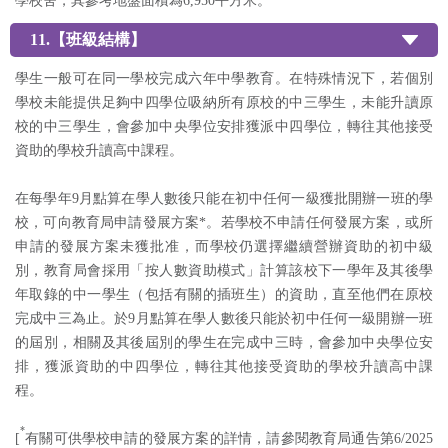
學校舍，其參考地盤面積為6,950平方米。
11.【班級結構】
學生一般可在同一學校完成六年中學教育。在特殊情況下，若個別
學校未能提供足夠中四學位吸納所有原校的中三學生，未能升讀原
校的中三學生，會參加中央學位安排獲派中四學位，轉往其他接受
資助的學校升讀高中課程。
在每學年9月點算在學人數後只能在初中任何一級獲批開辦一班的學
校，可向教育局申請發展方案*。若學校不申請任何發展方案，或所
申請的發展方案未獲批准，而學校仍選擇繼續營辦資助的初中級
別，教育局會採用「按人數資助模式」計算該校下一學年及其後學
年取錄的中一學生（包括有關的插班生）的資助，直至他們在原校
完成中三為止。於9月點算在學人數後只能於初中任何一級開辦一班
的屆別，相關及其後屆別的學生在完成中三時，會參加中央學位安
排，獲派資助的中四學位，轉往其他接受資助的學校升讀高中課
程。
*
[
有關可供學校申請的發展方案的詳情，請參閱教育局通告第6/2025