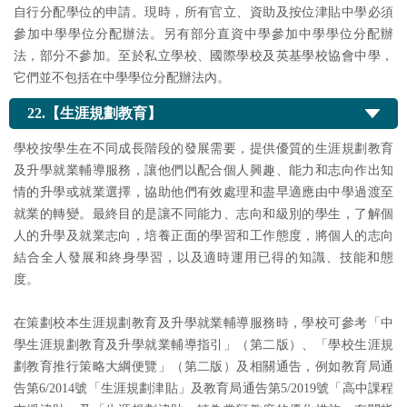
自行分配學位的申請。現時，所有官立、資助及按位津貼中學必須
參加中學學位分配辦法。另有部分直資中學參加中學學位分配辦
法，部分不參加。至於私立學校、國際學校及英基學校協會中學，
它們並不包括在中學學位分配辦法內。
22.【生涯規劃教育】
學校按學生在不同成長階段的發展需要，提供優質的生涯規劃教育
及升學就業輔導服務，讓他們以配合個人興趣、能力和志向作出知
情的升學或就業選擇，協助他們有效處理和盡早適應由中學過渡至
就業的轉變。最終目的是讓不同能力、志向和級別的學生，了解個
人的升學及就業志向，培養正面的學習和工作態度，將個人的志向
結合全人發展和終身學習，以及適時運用已得的知識、技能和態
度。
在策劃校本生涯規劃教育及升學就業輔導服務時，學校可參考「中
學生涯規劃教育及升學就業輔導指引」（第二版）、「學校生涯規
劃教育推行策略大綱便覽」（第二版）及相關通告，例如教育局通
告第6/2014號「生涯規劃津貼」及教育局通告第5/2019號「高中課程