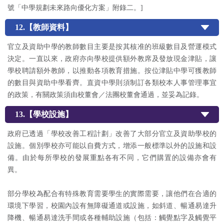
號「中學規劃未來路向優化方案」附錄二。]
12.【教師資料】
官立及資助中學的教師數目主要是按其核准的班級數目及營運模式
決定。一直以來，政府亦向學校提供額外教席及發放現金津貼，讓
學校聘請額外教師，以推動各項教育措施。按位津貼中學可獲教師
的數目與資助中學看齊。直資中學則須制訂各類校本人事管理事宜
的政策，有關政策須由校董會／法團校董會通過，並妥為記錄。
13.【學校設施】
政府已透過「學校改善工程計劃」改善了大部分官立及資助學校的
設施。個別學校亦可能以自費方式，增添一般標準以外的設施和設
備。由於每所學校的發展重點各有不同，它們購置的設備亦會有
異。
部分學校為配合有特殊教育需要學生的實際需要，讓他們在合適的
環境下學習，校園內設有無障礙通道或設施，如斜道、暢通易達升
降機、暢通易達洗手間或各種輔助設施（包括：觸覺點字及觸覺平