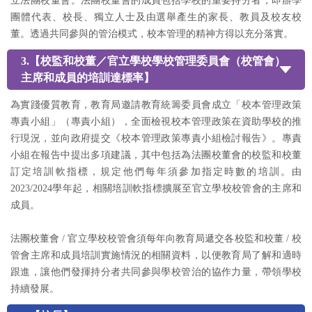
立法團校董會。法團校董會的成員包括學校的重要持分者，即辦學
團體代表、校長、獨立人士及由選舉產生的家長、教員及校友校
董。透過共同參與的管治模式，校本管理的精神方得以充分落實。
3.【校監和校董／官立學校學校管理委員會（校管會）
主席和成員的培訓達標率】
為實踐優質教育，教育局邀請教育統籌委員會成立「校本管理政策
專責小組」（專責小組），全面檢視校本管理政策在資助學校的推
行現況，並向政府提交《校本管理政策專責小組檢討報告》。專責
小組在報告中提出多項建議，其中包括為法團校董會的校監和校董
訂定培訓軟指標，規定他們每年須參加指定時數的培訓。由
2023/2024學年起，相關培訓軟指標擴展至官立學校校管會的主席和
成員。
法團校董會 / 官立學校校管會須每年向教育局遞交各校監和校董 / 校
管會主席和成員培訓實施情況的相關資料，以便教育局了解和適時
跟進，讓他們發揮持分者共同參與學校管治的協作力量，帶領學校
持續發展。