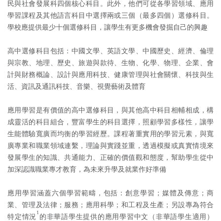
民與社會發展科四個核心科目。此外，他們可從各學習領域、應用
學習課程及其他語言科目中選擇兩或三個（最多四個）選修科目。
學校應提供最少十個選修科目，讓學生有更多機會發掘自己的興趣
高中選修科目包括：中國文學、英語文學、中國歷史、經濟、倫理
與宗教、地理、歷史、旅遊與款待、生物、化學、物理、企業、會
計與財務概論、設計與應用科技、健康管理與社會關懷、科技與生
活、資訊及通訊科技、音樂、視覺藝術及體育
應用學習是有價值的高中選修科目，與其他高中科目相輔相成，構
成靈活的科目組合，豐富學生的科目選擇，照顧學習多樣性，讓學
生能體驗寬廣而均衡的學習經歷。課程著重實用的學習元素，與寬
廣專業和職業領域連繫，理論與實踐並重，透過模擬或真實情境來
發展學生的知識、共通能力、正確的價值觀和態度，幫助學生從中
加深認識職業專才教育，為未來升學及就業作好準備
應用學習涵蓋六個學習範疇，包括：創意學習；媒體及傳意；商
業、管理及法律；服務；應用科學；和工程及生產；另設專為符合
1
特定情況
的非華語學生提供的應用學習中文（非華語學生適用）