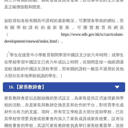
與工作有關的經驗、藝術發展及體育發展，以培養學生的全人發展
及正確價值觀和態度。
如欲得知各校有關高中課程的最新概況，可瀏覽各學校的網站，而
有關學校課程的最新發展，可瀏覽教育局網頁
（
https://www.edb.gov.hk/tc/curriculum-
development/renewal/index.html
）。
1
［
學生在接受中小學教育期間學習中國語文少於六年時間；或學生
在學校學習中國語文已有六年或以上時間，但期間是按一個經調適
並較淺易的中國語文課程學習，而有關的課程一般並不適用於其他
大部分在本地學校就讀的學生。］
16.【家長教師會】
家長教師會是以志願組織的形式設立，為家長提供正式途徑參與學
校的活動，亦是家長與教師交換意見和合作的平台，對培育學生成
材作出有力的支援。現時，所有官立學校及大部分資助學校，已在
其學校管理委員會或校董會內加入了家長成員或家長校董。設有法
團校董會的學校，其認可家長教師會負責舉行家長校董選舉，並按