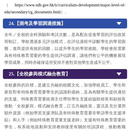
（
https://www.edb.gov.hk/tc/curriculum-development/major-level-of-
edu/secondary/cg_documents.html
）。
24.【測考及學習調適措施】
全年／全校的全科測驗和考試次數，是為配合促進學習的評估政策
而制訂。學校透過多元評估模式，在評估過程中診斷學生的學習困
難，進而提供有效的回饋，以提升學生的學習效能。學校會按需要
為有特殊教育需要的學生提供評估調適，讓他們有公平的機會展現
學習成果，同時亦確保這些安排不會對其他學生造成不公平。
25.【全校參與模式融合教育】
全校參與的目標，是建立共融的校園文化，加強學校員工、學生和
家長對有特殊教育需要學生的認識和接納，及為有關學生提供適切
的支援。特殊教育需要統籌主任帶領學生支援組協助校長和副校長
推動「全校參與」模式融合教育，訂立共融政策，靈活及充分運用
額外資源（例如學習支援津貼及有特殊教育需要非華語學生支援津
貼）和人手（例如特殊教育需要支援老師）支援有特殊教育需要的
學生，有系統地規劃和安排教師接受有關的培訓課程，推動教職