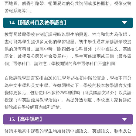
面地圖、觸覺引路帶、暢通易達的公共詢問或服務櫃枱、視像火警
警報系統等）。
14.【開設科目及教學語言】
教育局鼓勵學校在制訂課程時以學生的興趣、性向和能力為依歸，
盡可能為學生提供多元化的學習經歷。初中學生通常須修讀學校提
供的所有科目。至高中時，除四個核心科目外（即中國語文、英國
語文、數學及公民與社會發展科），學生可修讀兩或三個（最多四
個）選修科目。請注意：學校開辦的高中選修科目不盡相同。
自微調教學語言安排由2010/11學年起在初中階段實施，學校不再分
為中文中學和英文中學。在微調框架下，學校的校本教學語言安排
變得更多元，包括使用不多於25%總課時（除英國語文科外）以英語
授課（即英語延展教學活動）。為提升透明度，學校應向家長詳細
解說或在學校網頁內載列詳情。
15.【高中課程】
修讀本地高中課程的學生均須修讀中國語文、英國語文、數學及公