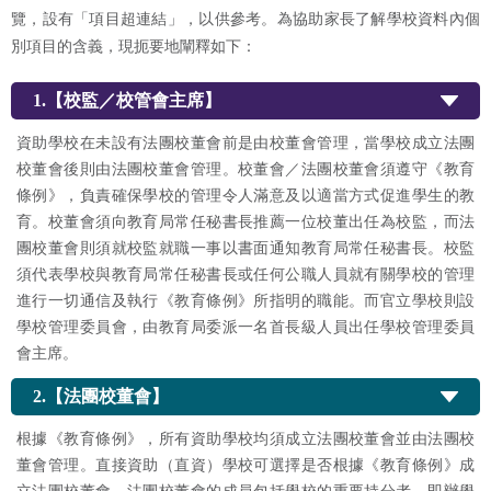
覽，設有「項目超連結」，以供參考。為協助家長了解學校資料內個
別項目的含義，現扼要地闡釋如下：
1.【校監／校管會主席】
資助學校在未設有法團校董會前是由校董會管理，當學校成立法團
校董會後則由法團校董會管理。校董會／法團校董會須遵守《教育
條例》，負責確保學校的管理令人滿意及以適當方式促進學生的教
育。校董會須向教育局常任秘書長推薦一位校董出任為校監，而法
團校董會則須就校監就職一事以書面通知教育局常任秘書長。校監
須代表學校與教育局常任秘書長或任何公職人員就有關學校的管理
進行一切通信及執行《教育條例》所指明的職能。而官立學校則設
學校管理委員會，由教育局委派一名首長級人員出任學校管理委員
會主席。
2.【法團校董會】
根據《教育條例》，所有資助學校均須成立法團校董會並由法團校
董會管理。直接資助（直資）學校可選擇是否根據《教育條例》成