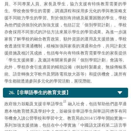
員、不同專業人員、家長及學生，協力支援有特殊教育需要的學
生。學校會按學生的需要，調適課程和採用多元化的學與教策略支
援不同能力學生的學習。對於個別有持續及嚴重困難的學生，學校
為他們提供個別化的加強支援，包括訂定「個別學習計劃」。學校
亦會採用不同形式的評估方法來展示學生的學習成果。為進一步讓
家長了解學校的融合教育政策、額外資源的運用及支援措施，學校
會透過恆常溝通機制，積極加強與家長的溝通和合作，共同計劃支
援措施及檢討其成效，包括每年向有特殊教育需要學生的家長提供
「學生支援摘要」及邀請有關家長參與「個別學習計劃」會議等。
此外，學校亦會引進適當的輔助設備（例如特製書桌、無線傳輸系
統、語音轉換文字軟件及閉路電視放大器等）和提供機會，讓所有
學生都能透過參與多元化的學習活動，展現潛能。
26.【非華語學生的教育支援】
註
政府致力鼓勵及支援非華語學生
融入社會，包括幫助他們盡早適
應本地教育體系及學好中文，並確保非華語學生與華語同儕享有同
等機會入讀公營學校和學習中文。教育局由2014/15學年開始實施一
系列加強支援措施，包括在中小學實施「中國語文課程第二語言學