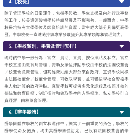
4.【校長】
除了管理學校的日常運作，包括學與教、學生支援及內外行政事務
等工作，校長還須帶領學校持續發展及不斷完善。一般而言，中學
校長均持有大學學位及師資培訓的資歷，當中絕大部分具備更高學
歷。中學校長一直透過持續專業發展提升其專業領導和管理能力。
5.【學校類別、學費及管理安排】
現時的中學一般分為：官立、資助、直資、按位津貼及私立。官立
學校直接由教育局管理，資助及按位津貼學校由學校的法團校董會
／校董會負責管理，但其經費則絕大部分來自政府。直資學校同樣
由法團校董會／校董會管理，可收取學費，並可獲按學校合資格學
生人數計算的政府津貼。直資學校可提供多元化課程及按照其校的
傳統和教育目標，制訂招收和錄取學生的入學標準。私立學校則自
資經營，由校董會管理。
6.【辦學團體】
辦學團體在學校的創立和運作中，擔當了一個重要的角色，學校的
辦學使命及抱負，均由其辦學團體訂定。已設有法團校董會的學