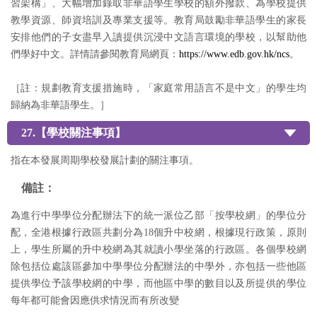
習架構」、大幅增加錄取非華語學生學校的額外撥款、為學校提供
教學資源、師資培訓及專業支援等。教育局鼓勵非華語學生的家長
安排他們的子女盡早入讀提供沉浸中文語言環境的學校，以幫助他
們學好中文。詳情請參閱教育局網頁：
https://www.edb.gov.hk/ncs
。
［註：規劃教育支援措施時，「家庭常用語言不是中文」的學生均
歸納為非華語學生。］
27.【學校關注事項】
指在本發展周期學校發展計劃的關注事項。
備註：
為進行中學學位分配辦法下的統一派位乙部「按學校網」的學位分
配，全港根據行政區共劃分為18個升中校網，根據現行政策，原則
上，學生所屬的升中校網為其就讀小學坐落的行政區。各個學校網
除包括位處該區參加中學學位分配辦法的中學外，亦包括一些他區
提供學位予該學校網的中學，而他區中學的數目以及所提供的學位
每年都可能會因應供求情況而有所改變