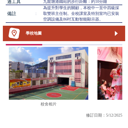
通工具
九龍塘港鐵站的步行距離：約10分鐘
為提升對學生的關顧，本校中一至中四級採
備註
:
取雙班主任制。全校課室及特別室均已安裝
空調設備及86吋互動智能顯示器。
學校地圖
校舍相片
修訂日期：5/12/2025