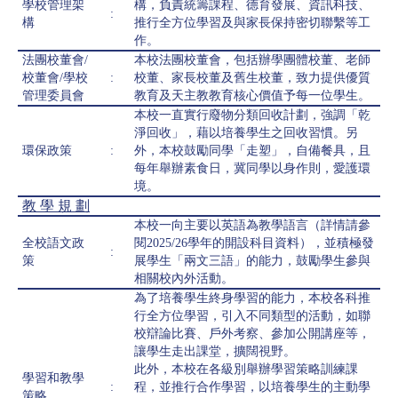
學校管理架
構，負責統籌課程、德育發展、資訊科技、
:
構
推行全方位學習及與家長保持密切聯繫等工
作。
法團校董會/
本校法團校董會，包括辦學團體校董、老師
校董會/學校
:
校董、家長校董及舊生校董，致力提供優質
管理委員會
教育及天主教教育核心價值予每一位學生。
本校一直實行廢物分類回收計劃，強調「乾
淨回收」，藉以培養學生之回收習慣。另
環保政策
:
外，本校鼓勵同學「走塑」，自備餐具，且
每年舉辦素食日，冀同學以身作則，愛護環
境。
教 學 規 劃
本校一向主要以英語為教學語言（詳情請參
全校語文政
閱2025/26學年的開設科目資料），並積極發
:
策
展學生「兩文三語」的能力，鼓勵學生參與
相關校內外活動。
為了培養學生終身學習的能力，本校各科推
行全方位學習，引入不同類型的活動，如聯
校辯論比賽、戶外考察、參加公開講座等，
讓學生走出課堂，擴闊視野。
此外，本校在各級別舉辦學習策略訓練課
學習和教學
:
程，並推行合作學習，以培養學生的主動學
策略