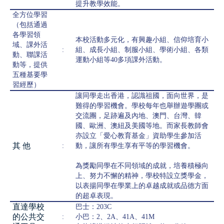
提升教學效能。
全方位學習
（包括通過
各學習領
本校活動多元化，有興趣小組、信仰培育小
域、課外活
:
組、成長小組、制服小組、學術小組、各類
動、聯課活
運動小組等40多項課外活動。
動等，提供
五種基要學
習經歷）
讓同學走出香港，認識祖國，面向世界，是
難得的學習機會。學校每年也舉辦遊學團或
交流團，足跡遍及內地、澳門、台灣、韓
國、歐洲、澳紐及美國等地。而家長教師會
亦設立「愛心教育基金」資助學生參加活
其 他
:
動，讓所有學生享有平等的學習機會。
為獎勵同學在不同領域的成就，培養積極向
上、努力不懈的精神，學校特設立獎學金，
以表揚同學在學業上的卓越成就或品德方面
的超卓表現。
直達學校
巴士：203C
的公共交
:
小巴：2、2A、41A、41M