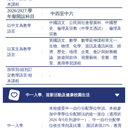
本課程
2026/2027 學
中四至中六
:
年擬開設科目
中國語文、公民與社會發展科、中國歷
以中文為教學
:
史、倫理及宗教（中學文憑試）、倫理及
語言
宗教
英國語文、數學、數學延伸課程單元一、
生物、物理、化學、資訊及通訊科技、經
以英文為教學
:
濟、歷史、地理、企業、會計與財務概
語言
論、旅遊與款待、視覺藝術、音樂、體
育、應用學習課程
按班別/組別訂
定教學語言/校
:
-
本課程
中一入學、迎新活動及健康校園生活
本校接受中一自行分配學位申請。本校參
加中學學位分配辦法的統一派位（適用於
2026 年9月升讀中一）。中一自行分配學
中一入學
:
位收生準則及比重： 面試表現25%，教育