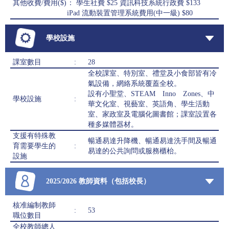
其他收費/費用($)
： 學生社費 $25 資訊科技系統行政費 $133
iPad 流動裝置管理系統費用(中一級) $80
學校設施
課室數目
:
28
全校課室、特別室、禮堂及小食部皆有冷
氣設備，網絡系統覆蓋全校。
設有小聖堂、STEAM Inno Zones、中
學校設施
:
華文化室、視藝室、英語角、學生活動
室、家政室及電腦化圖書館；課室設置各
種多媒體器材。
支援有特殊教
暢通易達升降機、暢通易達洗手間及暢通
育需要學生的
:
易達的公共詢問或服務櫃枱。
設施
2025/2026 教師資料（包括校長）
核准編制教師
:
53
職位數目
全校教師總人