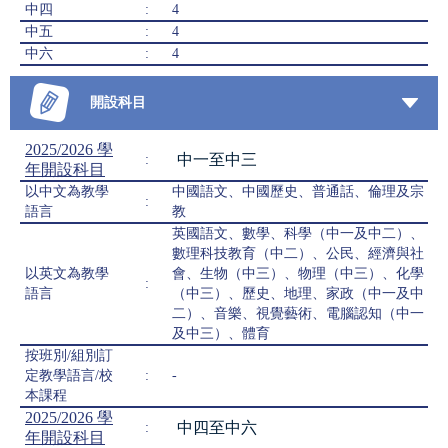
中四
:
4
中五
:
4
中六
:
4
開設科目
2025/2026 學
中一至中三
:
年開設科目
以中文為教學
中國語文、中國歷史、普通話、倫理及宗
:
語言
教
英國語文、數學、科學（中一及中二）、
數理科技教育（中二）、公民、經濟與社
以英文為教學
會、生物（中三）、物理（中三）、化學
:
語言
（中三）、歷史、地理、家政（中一及中
二）、音樂、視覺藝術、電腦認知（中一
及中三）、體育
按班別/組別訂
定教學語言/校
:
-
本課程
2025/2026 學
中四至中六
:
年開設科目