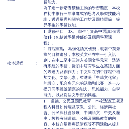
習能力。
為了進一步培養積極主動的學習態度，本校
在初中推行三年漸進式的思考及學習技能培
訓，透過舉辦相關的工作坊及回饋環節，提
昇學生的學習效能。
1. 選修科目：3X。 學生可於高中選讀3個選
修科（包括數學延伸部份及應用學習課
程）。
2. 課程重點：為強化語文優勢，朝著中英兼
擅的目標進發，本校英文科在中一引入話
劇，在中二至中三注入英國文學元素，透過
校本課程
:
有系統的學習，從初中培育學生在英語方面
的表達力及創作力；中文科在初中課程中增
加文化、文學元素，並透過「中華文化室」
的設立，配合多元化的活動和比賽，進一步
提升同學聽說讀寫的能力、思維能力、自學
能力、以及對語文學習的興趣。
1. 道德、公民及國民教育：本校透過正規課
程內科目如倫理及宗教、公民、經濟與社
會、公民與社會發展、中國語文、中史及歷
史，教授有關道德、公民及國民教育的內
容。本校亦舉辦專題講座等不同活動來提升