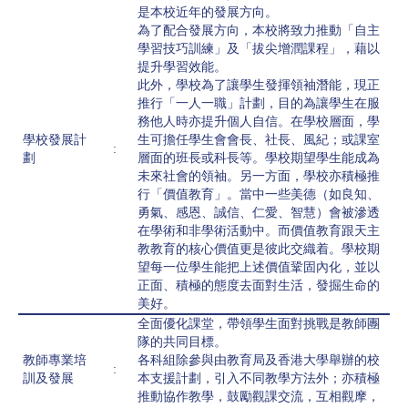
是本校近年的發展方向。
為了配合發展方向，本校將致力推動「自主
學習技巧訓練」及「拔尖增潤課程」，藉以
提升學習效能。
此外，學校為了讓學生發揮領袖潛能，現正
推行「一人一職」計劃，目的為讓學生在服
務他人時亦提升個人自信。在學校層面，學
學校發展計
生可擔任學生會會長、社長、風紀；或課室
:
劃
層面的班長或科長等。學校期望學生能成為
未來社會的領袖。另一方面，學校亦積極推
行「價值教育」。當中一些美德（如良知、
勇氣、感恩、誠信、仁愛、智慧）會被滲透
在學術和非學術活動中。而價值教育跟天主
教教育的核心價值更是彼此交織着。學校期
望每一位學生能把上述價值鞏固內化，並以
正面、積極的態度去面對生活，發掘生命的
美好。
全面優化課堂，帶領學生面對挑戰是教師團
隊的共同目標。
教師專業培
各科組除參與由教育局及香港大學舉辦的校
:
訓及發展
本支援計劃，引入不同教學方法外；亦積極
推動協作教學，鼓勵觀課交流，互相觀摩，