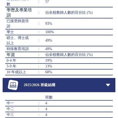
:
57
數
學歷及專業培
:
佔全校教師人數的百分比 (%)
訓
已接受師資培
:
93%
訓
學士
:
100%
碩士、博士或
:
49%
以上
特殊教育培訓
:
49%
年資
:
佔全校教師人數的百分比 (%)
0-4 年
:
19%
5-9 年
:
13%
10 年或以上
:
68%
2025/2026 班級結構
班數
中一
:
4
中二
:
4
中三
:
4