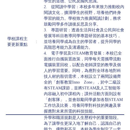
學生的道德、公民及國民意識。
2. 從閱讀中學習：本校多年來致力推動校內
閱讀文化，擴濶學生的視野，培養他們終身
學習的能力。學校致力推廣閱讀計劃，務求
鼓勵同學多作讀後反思及分享。
3. 專題研習：透過生活與社會及公民與社會
發展等科目教導同學專題研習的基本技巧，
學校課程主
:
並培養同學成為自主的學習者，提升同學的
要更新重點
高階思考能力及溝通能力。
4. 電子學習及STEAM教育發展：本校已全
面推行自攜裝置政策，同學每天需攜帶流動
電腦裝置回校，以配合老師課堂的教學及個
人的學習需要。同時，為應對全球各地對科
技人材的殷切需求，本校設立了兩間設備齊
全的「創客教室Inno Zone」，於中二級設
有STEAM課節，並將STEAM及人工智能等
內容融入初中課程內；課外活動方面則設有
「創客隊」，並會鼓勵同學參加各類STEAM
工作坊及比賽，培養同學對科技的興趣及掌
握應對未來所需的科技技能。
升學和職涯規劃是人生歷程中的重要階段。
為了讓學生更深入地了解自己，認識自己的
能力、優勢和不足，本校為學生制定了一套