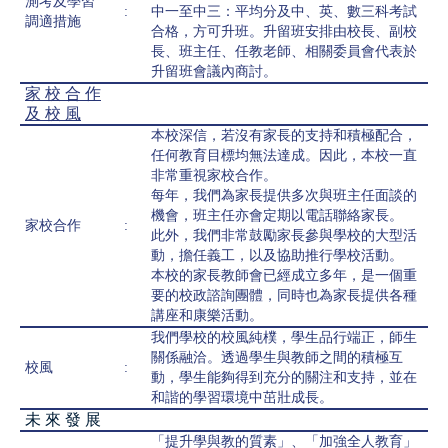
測考及學習
:
中一至中三：平均分及中、英、數三科考試
調適措施
合格，方可升班。升留班安排由校長、副校
長、班主任、任教老師、相關委員會代表於
升留班會議內商討。
家 校 合 作
及 校 風
本校深信，若沒有家長的支持和積極配合，
任何教育目標均無法達成。因此，本校一直
非常重視家校合作。
每年，我們為家長提供多次與班主任面談的
機會，班主任亦會定期以電話聯絡家長。
家校合作
:
此外，我們非常鼓勵家長參與學校的大型活
動，擔任義工，以及協助推行學校活動。
本校的家長教師會已經成立多年，是一個重
要的校政諮詢團體，同時也為家長提供各種
講座和康樂活動。
我們學校的校風純樸，學生品行端正，師生
關係融洽。透過學生與教師之間的積極互
校風
:
動，學生能夠得到充分的關注和支持，並在
和諧的學習環境中茁壯成長。
未 來 發 展
「提升學與教的質素」、「加強全人教育」