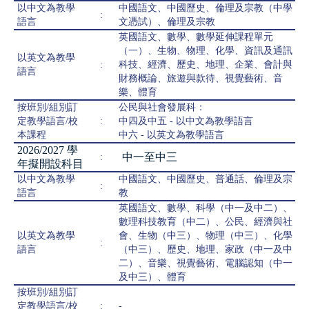
以中文為教學
中國語文、中國歷史、倫理及宗教（中學
:
語言
文憑試）、倫理及宗教
英國語文、數學、數學延伸課程單元
（一）、生物、物理、化學、資訊及通訊
以英文為教學
:
科技、經濟、歷史、地理、企業、會計與
語言
財務概論、旅遊與款待、視覺藝術、音
樂、體育
按班別/組別訂
公民與社會發展科：
定教學語言/校
:
中四及中五 - 以中文為教學語言
本課程
中六 - 以英文為教學語言
2026/2027 學
中一至中三
:
年擬開設科目
以中文為教學
中國語文、中國歷史、普通話、倫理及宗
:
語言
教
英國語文、數學、科學（中一及中二）、
數理科技教育（中二）、公民、經濟與社
以英文為教學
會、生物（中三）、物理（中三）、化學
:
語言
（中三）、歷史、地理、家政（中一及中
二）、音樂、視覺藝術、電腦認知（中一
及中三）、體育
按班別/組別訂
定教學語言/校
:
-