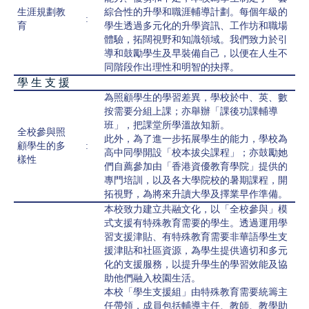
生涯規劃教
綜合性的升學和職涯輔導計劃。每個年級的
:
育
學生透過多元化的升學資訊、工作坊和職場
體驗，拓闊視野和知識領域。我們致力於引
導和鼓勵學生及早裝備自己，以便在人生不
同階段作出理性和明智的抉擇。
學 生 支 援
為照顧學生的學習差異，學校於中、英、數
按需要分組上課；亦舉辦「課後功課輔導
班」，把課堂所學溫故知新。
全校參與照
此外，為了進一步拓展學生的能力，學校為
顧學生的多
:
高中同學開設「校本拔尖課程」；亦鼓勵她
樣性
們自薦參加由「香港資優教育學院」提供的
專門培訓，以及各大學院校的暑期課程，開
拓視野，為將來升讀大學及擇業早作準備。
本校致力建立共融文化，以「全校參與」模
式支援有特殊教育需要的學生。透過運用學
習支援津貼、有特殊教育需要非華語學生支
援津貼和社區資源，為學生提供適切和多元
化的支援服務，以提升學生的學習效能及協
助他們融入校園生活。
本校「學生支援組」由特殊教育需要統籌主
任帶領，成員包括輔導主任、教師、教學助