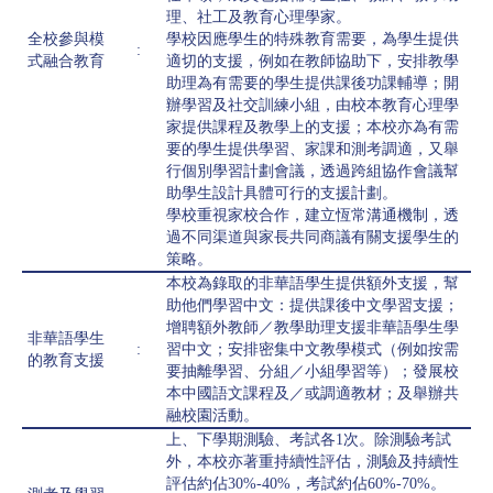
理、社工及教育心理學家。
全校參與模
學校因應學生的特殊教育需要，為學生提供
:
式融合教育
適切的支援，例如在教師協助下，安排教學
助理為有需要的學生提供課後功課輔導；開
辦學習及社交訓練小組，由校本教育心理學
家提供課程及教學上的支援；本校亦為有需
要的學生提供學習、家課和測考調適，又舉
行個別學習計劃會議，透過跨組協作會議幫
助學生設計具體可行的支援計劃。
學校重視家校合作，建立恆常溝通機制，透
過不同渠道與家長共同商議有關支援學生的
策略。
本校為錄取的非華語學生提供額外支援，幫
助他們學習中文：提供課後中文學習支援；
增聘額外教師／教學助理支援非華語學生學
非華語學生
:
習中文；安排密集中文教學模式（例如按需
的教育支援
要抽離學習、分組／小組學習等）；發展校
本中國語文課程及／或調適教材；及舉辦共
融校園活動。
上、下學期測驗、考試各1次。除測驗考試
外，本校亦著重持續性評估，測驗及持續性
評估約佔30%-40%，考試約佔60%-70%。