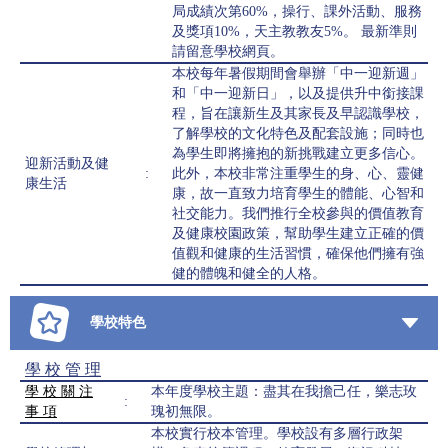
局成績次第60%，操行、課外活動、服務
及獎項10%，天主教教友5%。 最新準則
請留意學校網頁。
本校每年暑假期間會舉辦「中一迎新週」
和「中一迎新日」，以及提供升中銜接課
程，旨在讓新生及其家長及早認識學校，
了解學校的文化特色及配套設施；同時也
為學生即將擁抱的新挑戰建立更多信心。
迎新活動及健
:
此外，本校非常注重學生的身、心、靈健
康生活
康，故一直致力培育學生的體能、心智和
社交能力。我們推行全校參與的價值教育
及健康校園政策，幫助學生建立正確的價
值觀和健康的生活習慣，確保他們擁有強
健的體魄和健全的人格。
學校特色
學 校 管 理
學 校 關 注
本年度學校主題：盡其在我擔己任，樂志玫
:
事 項
瑰初無限。
本校實行校本管理。學校設有多層行政架