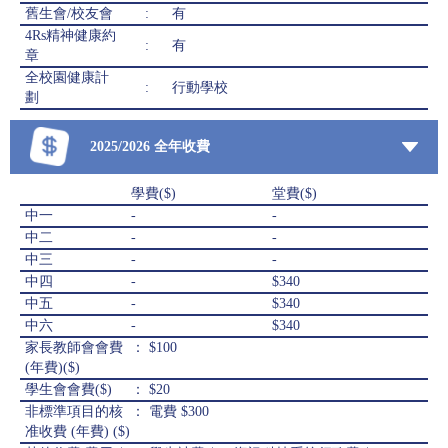
舊生會/校友會
:
有
4Rs精神健康約
:
有
章
全校園健康計
:
行動學校
劃
2025/2026 全年收費
學費($)
堂費($)
中一
-
-
中二
-
-
中三
-
-
中四
-
$340
中五
-
$340
中六
-
$340
家長教師會會費
： $100
(年費)($)
學生會會費($)
： $20
非標準項目的核
： 電費 $300
准收費 (年費) ($)