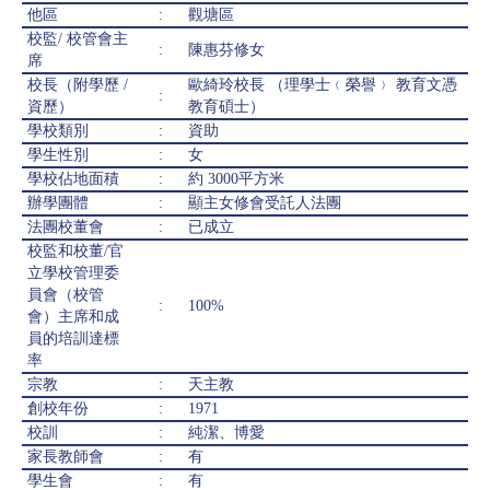
他區
:
觀塘區
校監/ 校管會主
:
陳惠芬修女
席
校長（附學歷 /
歐綺玲校長 （理學士﹙榮譽﹚ 教育文憑
:
資歷）
教育碩士）
學校類別
:
資助
學生性別
:
女
學校佔地面積
:
約 3000平方米
辦學團體
:
顯主女修會受託人法團
法團校董會
:
已成立
校監和校董/官
立學校管理委
員會（校管
:
100%
會）主席和成
員的培訓達標
率
宗教
:
天主教
創校年份
:
1971
校訓
:
純潔、博愛
家長教師會
:
有
學生會
:
有