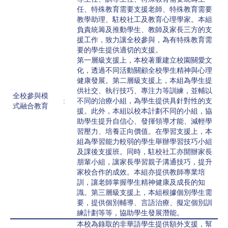
任、特殊教育需要支援老師、特殊教育需要
教學助理、駐校社工及教育心理學家。本組
負責統籌及推動學生、教師及家長三方的支
援工作，致力讓全校參與，為有特殊教育需
要的學生提供適切的支援。
第一層級支援上，本校著重建立校園關愛文
化，透過不同活動關顧全校學生精神與心理
健康發展。第二層級支援上，本組為學生提
供社交、執行技巧、專注力等訓練，並輔以
全校參與模
:
不同的治療小組，為學生提供具針對性的支
式融合教育
援。此外，本組以校本計劃不同的小組，協
助學生提升自信心、發揮領導才能、減輕學
習壓力、培養正向價值。在學習支援上，本
組為學習能力較弱的學生舉辦學習技巧小組
及課後支援班。同時，駐校社工亦開辦家長
朋輩小組，讓家長學習親子溝通技巧，提升
家校合作的成效。本組亦提供教師專業培
訓，讓老師掌握學生精神健康及成長的知
識。第三層級支援上，本組根據個別學生需
要，提供個別輔導、言語治療、擬定個別訓
練計劃等等，協助學生發展潛能。
本校為錄取的非華語學生提供額外支援，幫