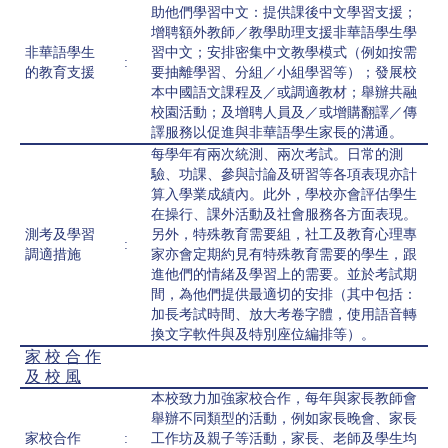
助他們學習中文：提供課後中文學習支援；
增聘額外教師／教學助理支援非華語學生學
非華語學生
習中文；安排密集中文教學模式（例如按需
:
的教育支援
要抽離學習、分組／小組學習等）；發展校
本中國語文課程及／或調適教材；舉辦共融
校園活動；及增聘人員及／或增購翻譯／傳
譯服務以促進與非華語學生家長的溝通。
每學年有兩次統測、兩次考試。日常的測
驗、功課、參與討論及研習等各項表現亦計
算入學業成績內。此外，學校亦會評估學生
在操行、課外活動及社會服務各方面表現。
測考及學習
另外，特殊教育需要組，社工及教育心理專
:
調適措施
家亦會定期約見有特殊教育需要的學生，跟
進他們的情緒及學習上的需要。並於考試期
間，為他們提供最適切的安排（其中包括：
加長考試時間、放大考卷字體，使用語音轉
換文字軟件與及特別座位編排等）。
家 校 合 作
及 校 風
本校致力加強家校合作，每年與家長教師會
舉辦不同類型的活動，例如家長晚會、家長
家校合作
:
工作坊及親子等活動，家長、老師及學生均