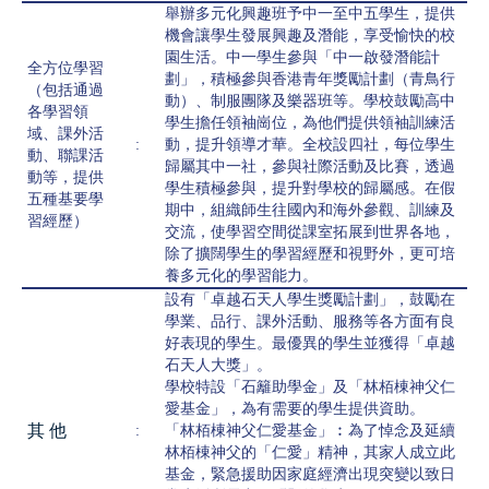
舉辦多元化興趣班予中一至中五學生，提供
機會讓學生發展興趣及潛能，享受愉快的校
園生活。中一學生參與「中一啟發潛能計
全方位學習
劃」，積極參與香港青年獎勵計劃（青鳥行
（包括通過
動）、制服團隊及樂器班等。學校鼓勵高中
各學習領
學生擔任領袖崗位，為他們提供領袖訓練活
域、課外活
:
動，提升領導才華。全校設四社，每位學生
動、聯課活
歸屬其中一社，參與社際活動及比賽，透過
動等，提供
學生積極參與，提升對學校的歸屬感。在假
五種基要學
期中，組織師生往國內和海外參觀、訓練及
習經歷）
交流，使學習空間從課室拓展到世界各地，
除了擴闊學生的學習經歷和視野外，更可培
養多元化的學習能力。
設有「卓越石天人學生獎勵計劃」，鼓勵在
學業、品行、課外活動、服務等各方面有良
好表現的學生。最優異的學生並獲得「卓越
石天人大獎」。
學校特設「石籬助學金」及「林栢棟神父仁
愛基金」，為有需要的學生提供資助。
其 他
:
「林栢棟神父仁愛基金」︰為了悼念及延續
林栢棟神父的「仁愛」精神，其家人成立此
基金，緊急援助因家庭經濟出現突變以致日