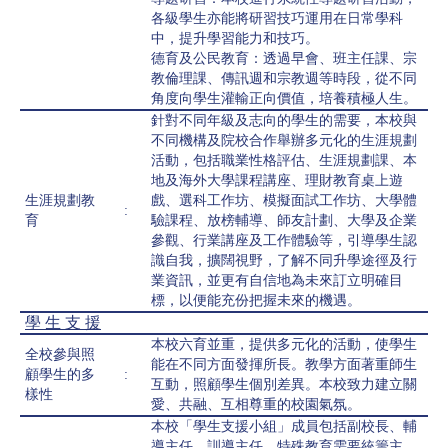
各級學生亦能將研習技巧運用在日常學科
中，提升學習能力和技巧。
德育及公民教育：透過早會、班主任課、宗
教倫理課、傳訊週和宗教週等時段，從不同
角度向學生灌輸正向價值，培養積極人生。
針對不同年級及志向的學生的需要，本校與
不同機構及院校合作舉辦多元化的生涯規劃
活動，包括職業性格評估、生涯規劃課、本
地及海外大學課程講座、理財教育桌上遊
生涯規劃教
戲、選科工作坊、模擬面試工作坊、大學體
:
育
驗課程、放榜輔導、師友計劃、大學及企業
參觀、行業講座及工作體驗等，引導學生認
識自我，擴闊視野，了解不同升學途徑及行
業資訊，並更有自信地為未來訂立明確目
標，以便能充份把握未來的機遇。
學 生 支 援
本校六育並重，提供多元化的活動，使學生
全校參與照
能在不同方面發揮所長。教學方面著重師生
顧學生的多
:
互動，照顧學生個別差異。本校致力建立關
樣性
愛、共融、互相尊重的校園氣氛。
本校「學生支援小組」成員包括副校長、輔
導主任、訓導主任、特殊教育需要統籌主