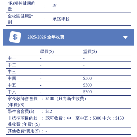
4Rs精神健康約
:
有
章
全校園健康計
:
承諾學校
劃
2025/2026 全年收費
學費($)
堂費($)
中一
-
-
中二
-
-
中三
-
-
中四
-
$300
中五
-
$300
中六
-
$300
家長教師會會費
： $100（只向新生收費）
(年費)($)
學生會會費($)
： $12
非標準項目的核
： 認可收費：中一至中五：$300 中六：$150
准收費 (年費) ($)
其他收費/費用($)
： -