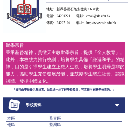
地址:
新界葵涌石蔭安捷街23-31號
電話:
24291221
電郵:
email@slc.edu.hk
傳真:
24227104
網址:
http://www.slc.edu.hk
辦學宗旨
秉承基督精神，貫徹天主教辦學宗旨，提供「全人教育」。
此外，本校致力推行校訓，培養學生具備「謙遜和平」的精
神，目的是引導學生建立正確人生觀，培養學生明辨是非的
能力，協助學生充份發展潛能，並鼓勵學生關注社會、認識
祖國、發揚中國文化。
「資料由學校提供及核實。如欲進一步了解學校發展，可直接向有關學校查詢。」
學校資料
本區
:
葵青區
他區
:
荃灣區