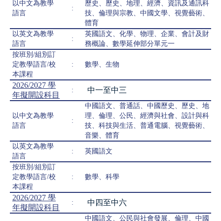
以中文為教學
歷史、歷史、地理、經濟、資訊及通訊科
:
語言
技、倫理與宗教、中國文學、視覺藝術、
體育
以英文為教學
英國語文、化學、物理、企業、會計及財
:
語言
務概論、數學延伸部分單元一
按班別/組別訂
定教學語言/校
:
數學、生物
本課程
2026/2027 學
中一至中三
:
年擬開設科目
中國語文、普通話、中國歷史、歷史、地
以中文為教學
理、倫理、公民、經濟與社會、設計與科
:
語言
技、科技與生活、普通電腦、視覺藝術、
音樂、體育
以英文為教學
:
英國語文
語言
按班別/組別訂
定教學語言/校
:
數學、科學
本課程
2026/2027 學
中四至中六
:
年擬開設科目
中國語文、公民與社會發展、倫理、中國