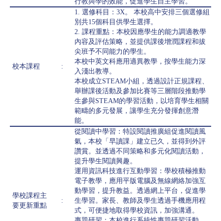
行教與學的效能，促進學生自主學習。
1. 選修科目：3X。 本校高中安排三個選修組
別共15個科目供學生選擇。
2. 課程重點：本校因應學生的能力調適教學
內容及評估策略，並提供課後增潤課程和拔
尖班予不同能力的學生。
本校中英文科應用適異教學，按學生能力深
校本課程
:
入淺出教導。
本校成立STEAM小組，透過設計正規課程、
舉辦課後活動及參加比賽等三層階段推動學
生參與STEAM的學習活動，以培育學生相關
範疇的多元發展，讓學生充分發揮創意潛
能。
從閱讀中學習：特設閱讀推廣組促進閱讀風
氣，本校「早讀課」建立已久，並得到外評
讚賞。並透過不同策略和多元化閱讀活動，
提升學生閱讀興趣。
運用資訊科技進行互動學習：學校積極推動
電子教學，應用平版電腦及無線網絡加強互
動學習，提升教益。透過網上平台，促進學
學校課程主
:
生學習。家長、教師及學生透過手機應用程
要更新重點
式，可便捷地取得學校資訊，加強溝通。
專題研習：本校進行系統性專題研習活動，