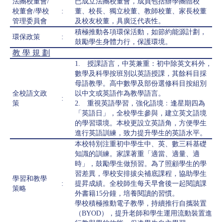
法團校董會/
已成立法團校董會，成員包括辦學團體校
校董會/學校
:
董、校長、獨立校董、教師校董、家長校董
管理委員會
及校友校董，具廣泛代表性。
積極推動各項環保活動，如節約能源計劃，
環保政策
:
鼓勵學生身體力行，保護環境。
教 學 規 劃
1. 授課語言，中英兼重：初中除英文科外，
數學及科學按班別以英語授課，其餘科目採
母語教學。高中數學及部份選修科目按組別
全校語文政
以中文或英語作為教學語言。
:
策
2. 重視英語學習，強化語境﹕逢星期四為
「英語日」，全校學生參與，建立英文語境
的學習環境。本校更設立英語角，方便學生
進行英語訓練，致力提升學生的英語水平。
本校特別注重初中學生中、英、數三科基礎
知識的訓練。家課著重「適當、適量、適
時」，鼓勵學生做預習。為了照顧學生的學
習差異，學校安排拔尖補底課程，協助學生
學習和教學
:
提昇成績。全校師生每天早會後一起閱讀課
策略
外書籍15分鐘，培養閱讀的習慣。
學校積極推動電子教學，持續推行自攜裝置
（BYOD），提升老師和學生運用流動裝置進