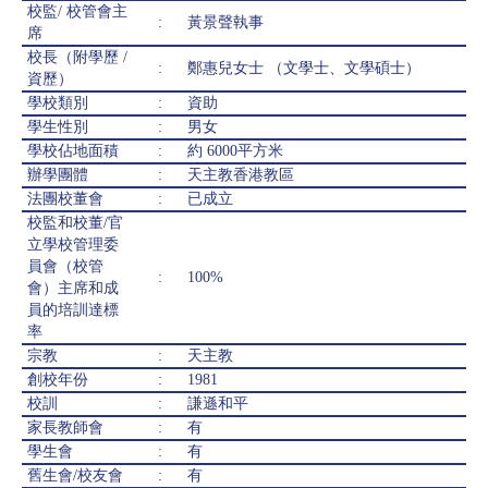
校監/ 校管會主
:
黃景聲執事
席
校長（附學歷 /
:
鄭惠兒女士 （文學士、文學碩士）
資歷）
學校類別
:
資助
學生性別
:
男女
學校佔地面積
:
約 6000平方米
辦學團體
:
天主教香港教區
法團校董會
:
已成立
校監和校董/官
立學校管理委
員會（校管
:
100%
會）主席和成
員的培訓達標
率
宗教
:
天主教
創校年份
:
1981
校訓
:
謙遜和平
家長教師會
:
有
學生會
:
有
舊生會/校友會
:
有