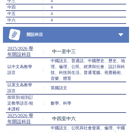
中三
:
4
中四
:
4
中五
:
4
中六
:
4
開設科目
2025/2026 學
中一至中三
:
年開設科目
中國語文、普通話、中國歷史、歷史、地
以中文為教學
理、倫理、公民、經濟與社會、設計與科
:
語言
技、科技與生活、普通電腦、視覺藝術、
音樂、體育
以英文為教學
:
英國語文
語言
按班別/組別訂
定教學語言/校
:
數學、科學
本課程
2025/2026 學
中四至中六
:
年開設科目
中國語文、公民與社會發展、倫理、中國