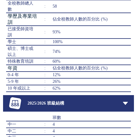
全校教師總人
:
58
數
學歷及專業培
:
佔全校教師人數的百分比 (%)
訓
已接受師資培
:
93%
訓
學士
:
100%
碩士、博士或
:
74%
以上
特殊教育培訓
:
60%
年資
:
佔全校教師人數的百分比 (%)
0-4 年
:
12%
5-9 年
:
26%
10 年或以上
:
62%
2025/2026 班級結構
班數
中一
:
4
中二
:
4