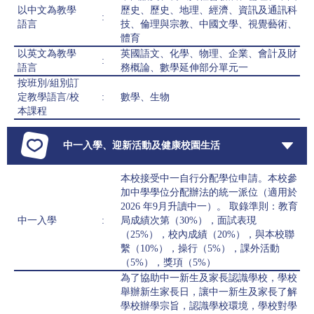
以中文為教學
歷史、歷史、地理、經濟、資訊及通訊科
:
語言
技、倫理與宗教、中國文學、視覺藝術、
體育
以英文為教學
英國語文、化學、物理、企業、會計及財
:
語言
務概論、數學延伸部分單元一
按班別/組別訂
定教學語言/校
:
數學、生物
本課程
中一入學、迎新活動及健康校園生活
本校接受中一自行分配學位申請。本校參
加中學學位分配辦法的統一派位（適用於
2026 年9月升讀中一）。 取錄準則：教育
中一入學
:
局成績次第（30%），面試表現
（25%），校內成績（20%），與本校聯
繫（10%），操行（5%），課外活動
（5%），獎項（5%）
為了協助中一新生及家長認識學校，學校
舉辦新生家長日，讓中一新生及家長了解
學校辦學宗旨，認識學校環境，學校對學