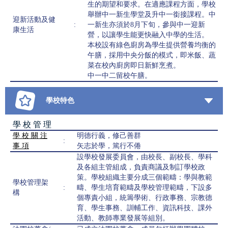
生的期望和要求。在適應課程方面，學校
舉辦中一新生學堂及升中一銜接課程。中
迎新活動及健
:
一新生亦須於8月下旬，參與中一迎新
康生活
營，以讓學生能更快融入中學的生活。
本校設有綠色廚房為學生提供營養均衡的
午膳，採用中央分飯的模式，即米飯、蔬
菜在校內廚房即日新鮮烹煮。
中一中二留校午膳。
學校特色
學 校 管 理
學 校 關 注
明德行義，修己善群
:
事 項
矢志於學，篤行不倦
設學校發展委員會，由校長、副校長、學科
及各組主管組成，負責商議及制訂學校政
策。學校組織主要分成三個範疇：學與教範
學校管理架
:
疇、學生培育範疇及學校管理範疇，下設多
構
個專責小組，統籌學術、行政事務、宗教德
育、學生事務、訓輔工作、資訊科技、課外
活動、教師專業發展等組別。