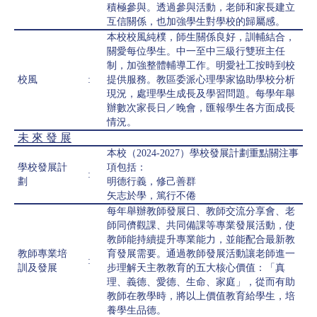
積極參與。透過參與活動，老師和家長建立
互信關係，也加強學生對學校的歸屬感。
本校校風純樸，師生關係良好，訓輔結合，
關愛每位學生。中一至中三級行雙班主任
制，加強整體輔導工作。明愛社工按時到校
校風
:
提供服務。教區委派心理學家協助學校分析
現況，處理學生成長及學習問題。每學年舉
辦數次家長日／晚會，匯報學生各方面成長
情況。
未 來 發 展
本校（2024-2027）學校發展計劃重點關注事
學校發展計
項包括：
:
劃
明德行義，修己善群
矢志於學，篤行不倦
每年舉辦教師發展日、教師交流分享會、老
師同儕觀課、共同備課等專業發展活動，使
教師能持續提升專業能力，並能配合最新教
教師專業培
育發展需要。通過教師發展活動讓老師進一
:
訓及發展
步理解天主教教育的五大核心價值：「真
理、義德、愛德、生命、家庭」，從而有助
教師在教學時，將以上價值教育給學生，培
養學生品德。