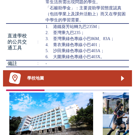
常生活所需出現問題的學生。
「石籬助學金」：主要資助學習態度認真
（包括學業上及課外活動上）而又在學貧困
中學生的學習需要。
1. 港鐵葵芳站轉九巴235M；
2. 荃灣乘九巴235；
直達學校
3. 荃灣乘綠色專線小巴86M、83A；
的公共交
:
4. 青衣乘綠色專線小巴401；
通工具
5. 沙田乘綠色專線小巴403A；
6. 大圍乘綠色專綫小巴403X。
備註
:
-
學校地圖