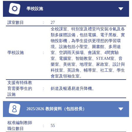
學校設施
課室數目
:
27
全校課室、特別室及禮堂均安裝冷氣及各
類多媒體設備，包括電腦、電子黑板、實
物投影機，為學生提供更理想的學習環
境。設施包括小聖堂、圖書館、多用途
學校設施
:
室、空調雨天操場、會議室、4間實驗
室、電腦室、智能教室、STEAM室、音
樂室、美術室、地理室、家政室、設計與
科技室、英語角、輔導室、社工室、學生
會室及領袖生室。
支援有特殊教
育需要學生的
:
斜道及暢通易達升降機。
設施
2025/2026 教師資料（包括校長）
核准編制教師
:
55
職位數目