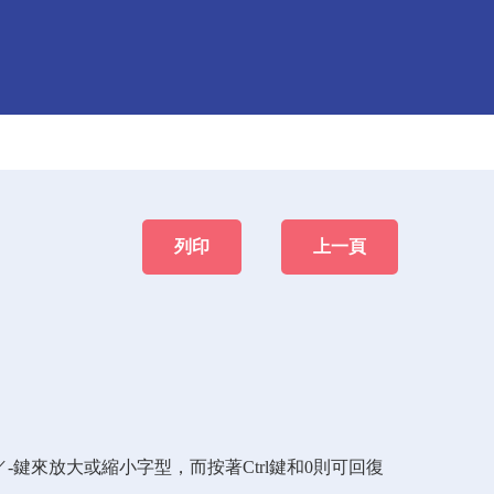
列印
上一頁
+／-鍵來放大或縮小字型，而按著Ctrl鍵和0則可回復