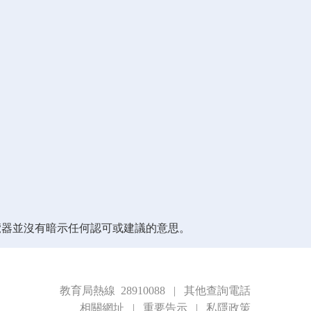
覽器並沒有暗示任何認可或建議的意思。
教育局熱線 28910088
|
其他查詢電話
相關網址
|
重要告示
|
私隱政策