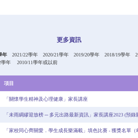
更多資訊
3學年
2021/22學年
2020/21學年
2019/20學年
2018/19學年
12學年
2010/11學年或以前
項目
「關懷學生精神及心理健康」家長講座
「未雨綢繆迎放榜 ─ 多元出路最新資訊」家長講座2023 (預錄
「家校同心齊關愛．學生成長樂滿載」填色比賽 - 獲獎名單（