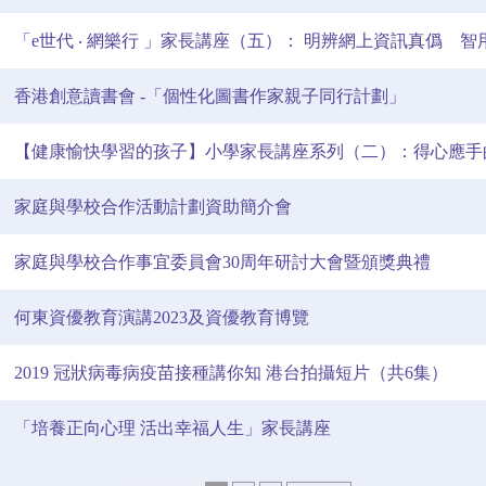
「e世代 ‧ 網樂行 」家長講座（五）： 明辨網上資訊真僞 
香港創意讀書會 -「個性化圖書作家親子同行計劃」
【健康愉快學習的孩子】小學家長講座系列（二）：得心應手
家庭與學校合作活動計劃資助簡介會
家庭與學校合作事宜委員會30周年研討大會暨頒獎典禮
何東資優教育演講2023及資優教育博覽
2019 冠狀病毒病疫苗接種講你知 港台拍攝短片（共6集）
「培養正向心理 活出幸福人生」家長講座